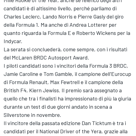
Mille Rookie of the Year, anche se l'elenco degli altri
candidati è di altissimo livello, perché parliamo di
Charles Leclerc, Lando Norris e Pierre Gasly del giro
della Formula 1. Ma anche di Andrea Lotterer per
quanto riguarda la Formula E e Roberto Wickens per la
Indycar.
La serata si concluederà, come sempre, con i risultati
del McLaren BRDC Autosport Award.
I piloti candidati sono i vincitori della Formula 3 BRDC,
Jamie Caroline e Tom Gamble, il campione dell'Eurocup
di Formula Renault, Max Fewtrell e il campione della
British F4, Kiern Jewiss. Il premio sarà assegnato a
quello che tra i finalisti ha impressionato di più la giuria
durante un test di due giorni andato in scena a
Silverstone in novembre.
Il vincitore della passata edizione Dan Ticktum è tra i
candidati per il National Driver of the Yera, grazie alla