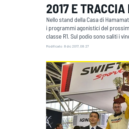
2017 E TRACCIA 
MOTOGP
WEC
Nello stand della Casa di Hamamatsu
i programmi agonistici del prossimo
classe R1. Sul podio sono saliti i vin
Modificato:
8 dic 2017, 08:27
WRC