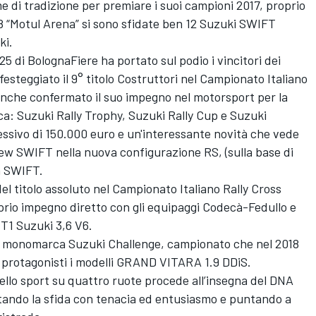
e di tradizione per premiare i suoi campioni 2017, proprio
 48 “Motul Arena” si sono sfidate ben 12 Suzuki SWIFT
ki.
 di BolognaFiere ha portato sul podio i vincitori dei
festeggiato il 9° titolo Costruttori nel Campionato Italiano
 anche confermato il suo impegno nel motorsport per la
a: Suzuki Rally Trophy, Suzuki Rally Cup e Suzuki
sivo di 150.000 euro e un'interessante novità che vede
New SWIFT nella nuova configurazione RS, (sulla base di
 a SWIFT.
del titolo assoluto nel Campionato Italiano Rally Cross
oprio impegno diretto con gli equipaggi Codecà-Fedullo e
 T1 Suzuki 3,6 V6.
 il monomarca Suzuki Challenge, campionato che nel 2018
à protagonisti i modelli GRAND VITARA 1.9 DDiS.
dello sport su quattro ruote procede all’insegna del DNA
ntando la sfida con tenacia ed entusiasmo e puntando a