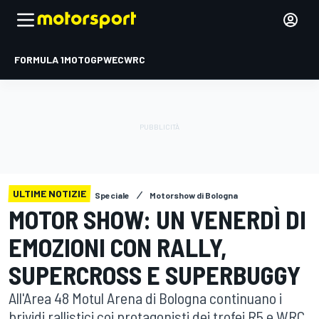
FORMULA 1
MOTOGP
WEC
WRC
ULTIME NOTIZIE
Speciale
Motorshow di Bologna
MOTOR SHOW: UN VENERDÌ DI
EMOZIONI CON RALLY,
SUPERCROSS E SUPERBUGGY
All'Area 48 Motul Arena di Bologna continuano i
brividi rallistici coi protagonisti dei trofei R5 e WRC,