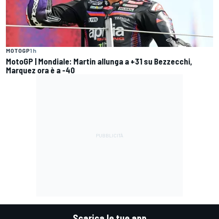
MOTOGP
1 h
MotoGP | Mondiale: Martin allunga a +31 su Bezzecchi,
Marquez ora è a -40
Scarica le tue app