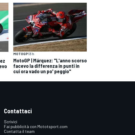
MOTOGP
13 h
MotoGP | Márquez: "L'anno scorso
uez
facevo la differenza in punti in
devo
cui ora vado un po' peggio"
Contattaci
Scrivici
Fai pubblicità con Mototsport.com
Contatta il team