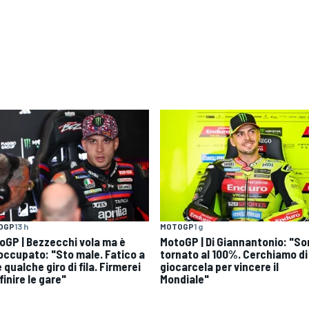
OGP
13 h
MOTOGP
1 g
oGP | Bezzecchi vola ma è
MotoGP | Di Giannantonio: "S
occupato: "Sto male. Fatico a
tornato al 100%. Cerchiamo di
 qualche giro di fila. Firmerei
giocarcela per vincere il
finire le gare"
Mondiale"