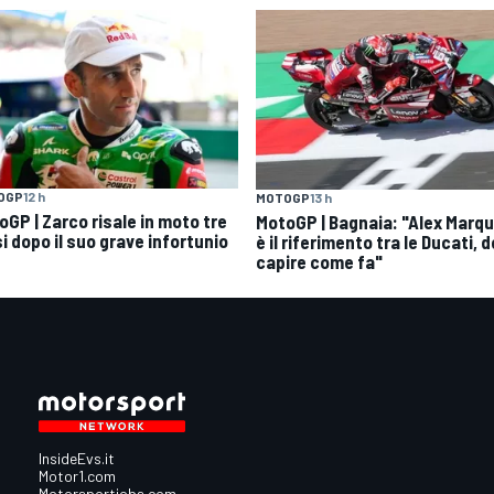
OGP
12 h
MOTOGP
13 h
oGP | Zarco risale in moto tre
MotoGP | Bagnaia: "Alex Marq
i dopo il suo grave infortunio
è il riferimento tra le Ducati, 
capire come fa"
InsideEvs.it
Motor1.com
Motorsportjobs.com