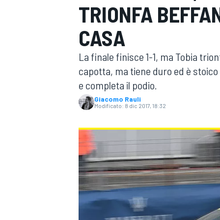
TRIONFA BEFFA
MOTOGP
WEC
CASA
La finale finisce 1-1, ma Tobia trion
capotta, ma tiene duro ed è stoic
e completa il podio.
Giacomo Rauli
Modificato:
8 dic 2017, 18:32
WRC