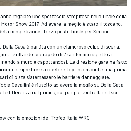
hanno regalato uno spettacolo strepitoso nella finale della
 Motor Show 2017. Ad avere la meglio è stato il toscano,
o della competizione. Terzo posto finale per Simone
co Della Casa è partita con un clamoroso colpo di scena.
iro, risultando più rapido di 7 centesimi rispetto a
finendo a muro e capottandosi. La direzione gara ha fatto
iuscito a ripartire e a ripetere la prima manche, ma prima
ri di pista sistemassero le barriere danneggiate.
obia Cavallini è riuscito ad avere la meglio su Della Casa
 la differenza nel primo giro, per poi controllare il suo
how con le emozioni del Trofeo Italia WRC