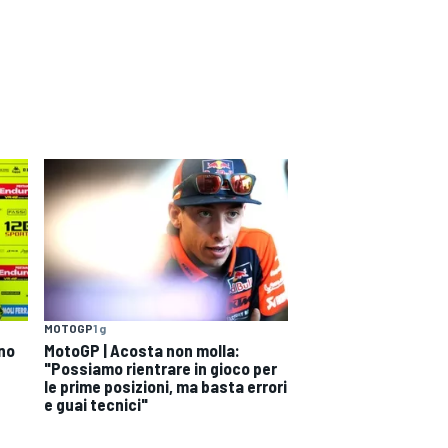
MOTOGP
1 g
ono
MotoGP | Acosta non molla:
"Possiamo rientrare in gioco per
le prime posizioni, ma basta errori
e guai tecnici"