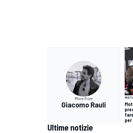
MOT
More from
Giacomo Rauli
Mot
pre
fare
RALLY
per 
Ultime notizie