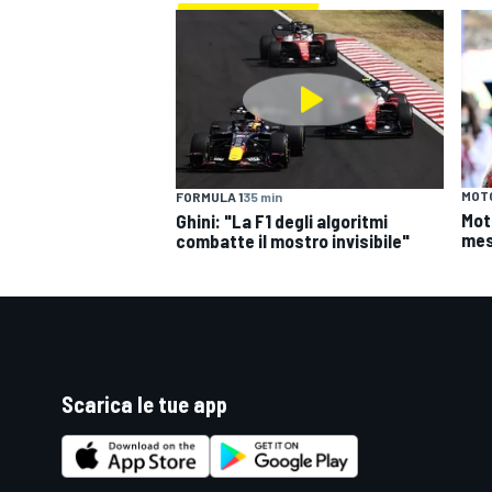
MOT
FORMULA 1
35 min
Mot
Ghini: "La F1 degli algoritmi
mes
combatte il mostro invisibile"
Scarica le tue app