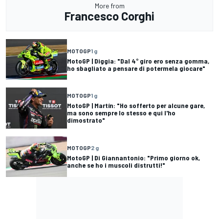
More from
Francesco Corghi
MOTOGP
1 g
MotoGP | Diggia: "Dal 4° giro ero senza gomma,
ho sbagliato a pensare di potermela giocare"
MOTOGP
1 g
MotoGP | Martín: "Ho sofferto per alcune gare,
ma sono sempre lo stesso e qui l'ho
dimostrato"
MOTOGP
2 g
MotoGP | Di Giannantonio: "Primo giorno ok,
anche se ho i muscoli distrutti!"