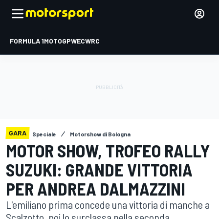
FORMULA 1
MOTOGP
WEC
WRC
GARA
Speciale
Motorshow di Bologna
MOTOR SHOW, TROFEO RALLY
SUZUKI: GRANDE VITTORIA
PER ANDREA DALMAZZINI
L'emiliano prima concede una vittoria di manche a
Scalzotto, poi lo surclassa nella seconda