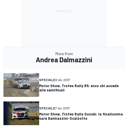
More from
Andrea Dalmazzini
SPECIALE
8 dic 2017
Motor Show, Trofeo Rally R5: ecco chi accede
alle semifinali
SPECIALE
7 dic 2017
Motor Show, Trofeo Rally Suzuki: la finalissima
sarà Dalmazzini-Scalzotto