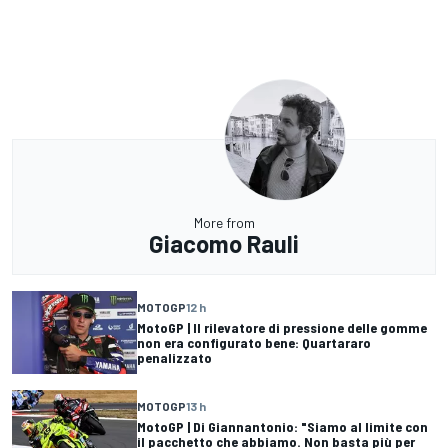
More from
Giacomo Rauli
MOTOGP
12 h
MotoGP | Il rilevatore di pressione delle gomme
non era configurato bene: Quartararo
penalizzato
MOTOGP
13 h
MotoGP | Di Giannantonio: "Siamo al limite con
il pacchetto che abbiamo. Non basta più per