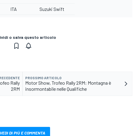
ITA
Suzuki Swift
vidi o salva questo articolo
PRECEDENTE
PROSSIMO ARTICOLO
ofeo Rally
Motor Show, Trofeo Rally 2RM: Montagna è
2RM
insormontabile nelle Qualifiche
VEDI DI PIÙ E COMMENTA