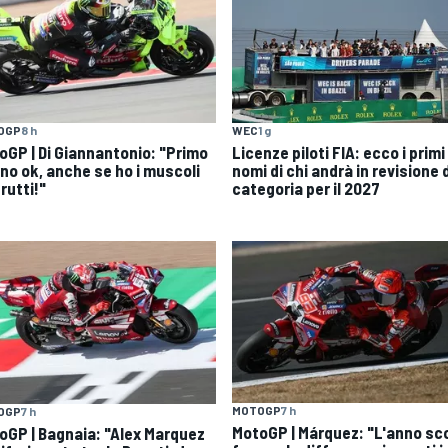
OGP
8 h
WEC
1 g
oGP | Di Giannantonio: "Primo
Licenze piloti FIA: ecco i primi
rno ok, anche se ho i muscoli
nomi di chi andrà in revisione 
rutti!"
categoria per il 2027
MOTOGP
7 h
OGP
7 h
MotoGP | Márquez: "L'anno sc
oGP | Bagnaia: "Alex Marquez