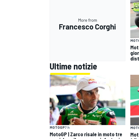
More from
Francesco Corghi
MOT
Mot
gio
dist
Ultime notizie
RALLY
MOTOGP
7 h
MOT
MotoGP | Zarco risale in moto tre
Mot