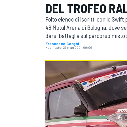
DEL TROFEO RA
MOTOGP
WEC
Folto elenco di iscritti con le Swift
48 Motul Arena di Bologna, dove s
darsi battaglia sul percorso misto 
Francesco Corghi
Modificato:
23 mag 2021, 09:06
WRC