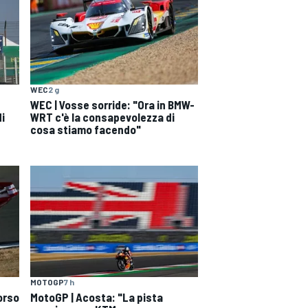
WEC
2 g
WEC | Vosse sorride: "Ora in BMW-
di
WRT c'è la consapevolezza di
cosa stiamo facendo"
MOTOGP
7 h
orso
MotoGP | Acosta: "La pista