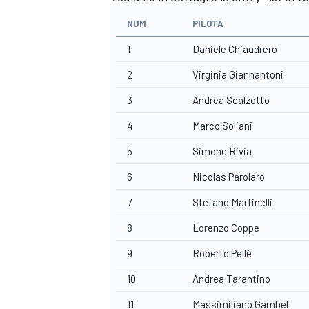
NUM
PILOTA
1
Daniele Chiaudrero
2
Virginia Giannantoni
3
Andrea Scalzotto
4
Marco Soliani
5
Simone Rivia
6
Nicolas Parolaro
7
Stefano Martinelli
8
Lorenzo Coppe
9
Roberto Pellè
10
Andrea Tarantino
11
Massimiliano Gambel