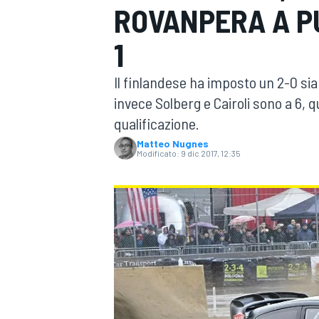
ROVANPERA A P
MOTOGP
WEC
1
Il finlandese ha imposto un 2-0 sia
invece Solberg e Cairoli sono a 6, q
qualificazione.
Matteo Nugnes
Modificato:
9 dic 2017, 12:35
WRC