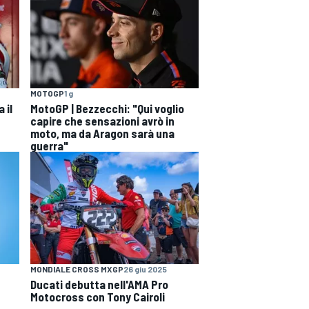
MOTOGP
1 g
 il
MotoGP | Bezzecchi: "Qui voglio
capire che sensazioni avrò in
moto, ma da Aragon sarà una
guerra"
MONDIALE CROSS MXGP
26 giu 2025
Ducati debutta nell'AMA Pro
Motocross con Tony Cairoli