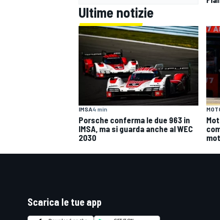
Ultime notizie
MOT
IMSA
4 min
Mot
Porsche conferma le due 963 in
com
IMSA, ma si guarda anche al WEC
mot
2030
Scarica le tue app