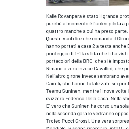
Kalle Rovanpera è stato il grande pro
perché al momento è l'unico pilota a p
quattro manche a cui ha preso parte, 
Questo vuol dire che comanda il Giro
hanno portati a casa 2 a testa anche
punteggio di 1-1 la sfida che li ha vist
portacolori della BRC, che si è impos
Rimane a zero invece Cavallini, che pe
Nell'altro girone invece sembrano aver
Cairoli, che hanno totalizzato sei punti
Teemu Suninen, mentre il nove volte ir
svizzero Federico Della Casa. Nella sfid
E' vero che Suninen ha corso una sol
nella seconda gara lo vedranno oppost
Trofeo Pucci Grossi. Una vera sorpresa,
Mondiale. Bisogna ricordare, infatti, c