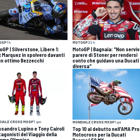
OGP
1 h
MOTOGP
22 h
GP | Silverstone, Libere 1:
MotoGP | Bagnaia: "Non serviva
x Marquez in spolvero davanti
parere di Stoner per rendersi
un ottimo Bezzecchi
conto che guidavo una Ducati
diversa"
DIALE CROSS MXGP
7 gm
MONDIALE CROSS MXGP
1 ga
ssandro Lupino e Tony Cairoli
Top 10 al debutto nell'AMA Pro
agonisti del Viaggio della
Motocross per la Ducati
mma Olimpica
Desmo450 MX