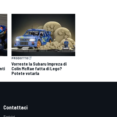
PRODOTTO
:
Vorreste la Subaru Impreza di
nti
Colin McRae fatta di Lego?
Potete votarla
Contattaci
Scrivici