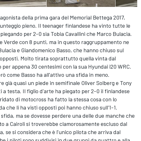
tagonista della prima gara del Memorial Bettega 2017,
unteggio pieno. Il teenager finlandese ha vinto tutte le
piegando per 2-0 sia Tobia Cavallini che Marco Bulacia.
ne Verde con 8 punti, ma in questo raggruppamento ne
 Bulacia e Giandomenico Basso, che hanno chiuso sul
i opposti. Molto tirata soprattutto quella vinta dal
to per appena 30 centesimi con la sua Hyundai i20 WRC.
rò come Basso ha all'attivo una sfida in meno.
e già quasi un piede in semifinale Oliver Solberg e Tony
 a testa. Il figlio d'arte ha piegato per 2-0 il finlandese
idato di motocross ha fatto la stessa cosa con lo
a che li ha visti opposti poi hanno chiuso sull'1-1.
a sfida, ma se dovesse perdere una delle due manche che
o a Cairoli si troverebbe clamorosamente escluso dal
 se si considera che è l'unico pilota che arriva dal
he i piloti sono suddivisi in due gruppi da quattro e alla