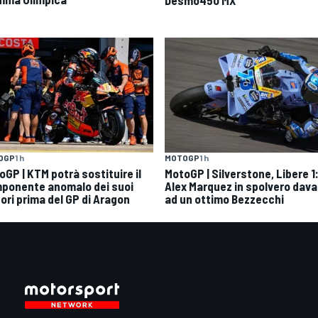
OGP
1 h
MOTOGP
1 h
oGP | KTM potrà sostituire il
MotoGP | Silverstone, Libere 1
ponente anomalo dei suoi
Alex Marquez in spolvero dava
ori prima del GP di Aragon
ad un ottimo Bezzecchi