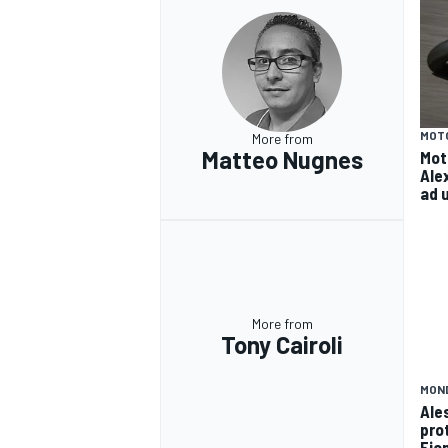
MOT
More from
Matteo Nugnes
Moto
Ale
ad 
More from
Tony Cairoli
MON
RALLY
Ale
prot
Fia