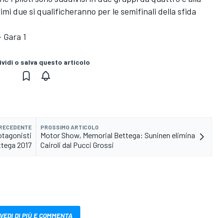
primi due si qualificheranno per le semifinali della sfida
 Gara 1
vidi o salva questo articolo
PRECEDENTE
PROSSIMO ARTICOLO
otagonisti
Motor Show, Memorial Bettega: Suninen elimina
ttega 2017
Cairoli dal Pucci Grossi
VEDI DI PIÙ E COMMENTA