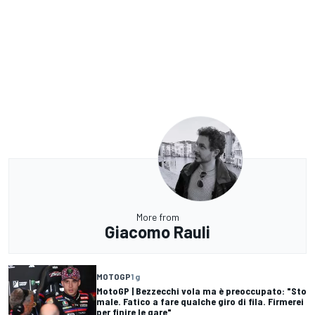
More from
Giacomo Rauli
MOTOGP
1 g
MotoGP | Bezzecchi vola ma è preoccupato: "Sto
male. Fatico a fare qualche giro di fila. Firmerei
per finire le gare"