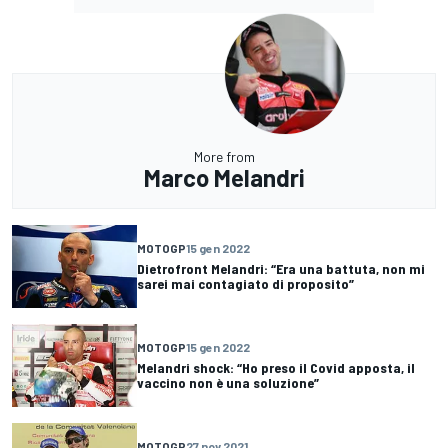
More from
Marco Melandri
MOTOGP
15 gen 2022
Dietrofront Melandri: “Era una battuta, non mi
sarei mai contagiato di proposito”
MOTOGP
15 gen 2022
Melandri shock: “Ho preso il Covid apposta, il
vaccino non è una soluzione”
MOTOGP
27 nov 2021