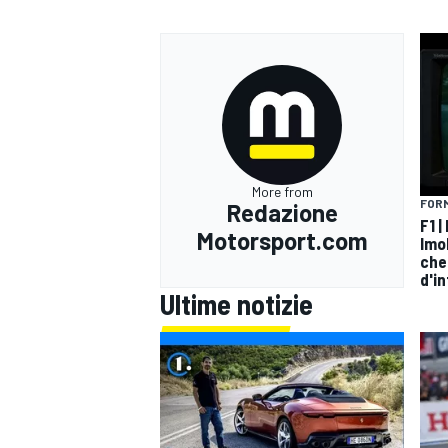
More from
FORM
Redazione
F1 |
Motorsport.com
Imo
che
d'i
Ultime notizie
RALLY