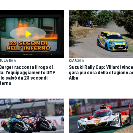
ULA 1
19 h
CIAR
20 h
 Berger racconta il rogo di
Suzuki Rally Cup: Villardi vince
la: l'equipaggiamento OMP
gara più dura della stagione a
 lo salvò da 23 secondi
Alba
nferno