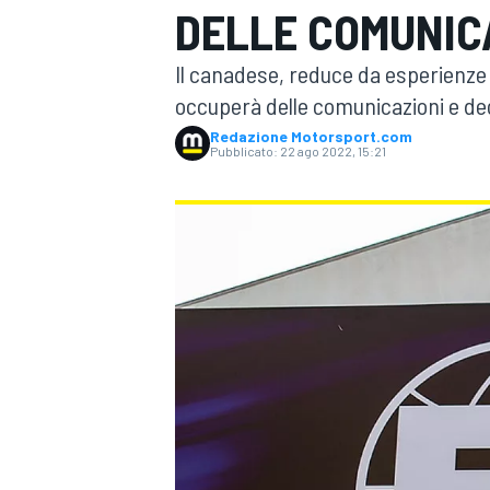
DELLE COMUNICA
MOTOGP
WEC
Il canadese, reduce da esperienze 
occuperà delle comunicazioni e degl
Redazione Motorsport.com
Pubblicato:
22 ago 2022, 15:21
WRC