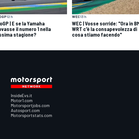
OGP
12 h
WEC
13 h
oGP | E se la Yamaha
WEC | Vosse sorride: "Ora in 
ovasse il numero 1 nella
WRT c'è la consapevolezza di
ssima stagione?
cosa stiamo facendo"
InsideEvs.it
Motor1.com
Motorsportjobs.com
Autosport.com
Motorsportstats.com