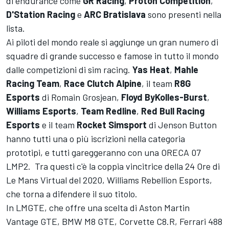
di endurance come
GR Racing
,
Proton Competition
,
D'Station Racing
e
ARC Bratislava
sono presenti nella
lista.
Ai piloti del mondo reale si aggiunge un gran numero di
squadre di grande successo e famose in tutto il mondo
dalle competizioni di sim racing.
Yas Heat
,
Mahle
Racing Team
,
Race Clutch Alpine
, il team
R8G
Esports
di Romain Grosjean,
Floyd ByKolles-Burst
,
Williams Esports
,
Team Redline
,
Red Bull Racing
Esports
e il team
Rocket Simsport
di Jenson Button
hanno tutti una o più iscrizioni nella categoria
prototipi, e tutti gareggeranno con una ORECA 07
LMP2. Tra questi c'è la coppia vincitrice della 24 Ore di
Le Mans Virtual del 2020, Williams Rebellion Esports,
che torna a difendere il suo titolo.
In LMGTE, che offre una scelta di Aston Martin
Vantage GTE, BMW M8 GTE, Corvette C8.R, Ferrari 488