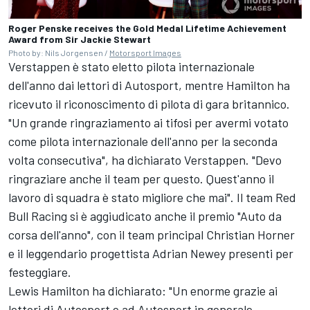
Roger Penske receives the Gold Medal Lifetime Achievement
Award from Sir Jackie Stewart
Photo by: Nils Jorgensen /
Motorsport Images
Verstappen è stato eletto pilota internazionale
dell'anno dai lettori di Autosport, mentre Hamilton ha
ricevuto il riconoscimento di pilota di gara britannico.
"Un grande ringraziamento ai tifosi per avermi votato
come pilota internazionale dell'anno per la seconda
volta consecutiva", ha dichiarato Verstappen. "Devo
ringraziare anche il team per questo. Quest'anno il
lavoro di squadra è stato migliore che mai". Il team Red
Bull Racing si è aggiudicato anche il premio "Auto da
corsa dell'anno", con il team principal Christian Horner
e il leggendario progettista Adrian Newey presenti per
festeggiare.
Lewis Hamilton ha dichiarato: "Un enorme grazie ai
lettori di Autosport e ad Autosport in generale.