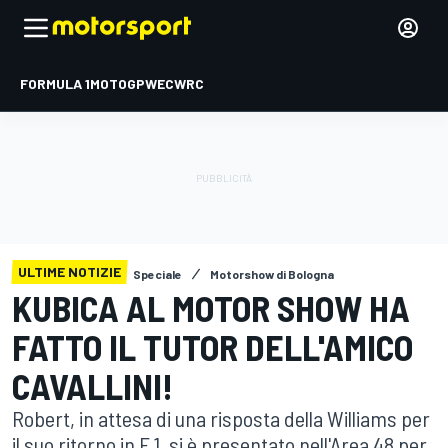
FORMULA 1
MOTOGP
WEC
WRC
ULTIME NOTIZIE
Speciale
Motorshow di Bologna
KUBICA AL MOTOR SHOW HA
FATTO IL TUTOR DELL'AMICO
CAVALLINI!
Robert, in attesa di una risposta della Williams per
il suo ritorno in F.1, si è presentato nell'Area 48 per