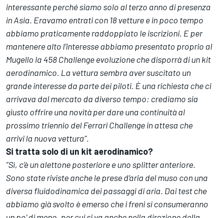
interessante perché siamo solo al terzo anno di presenza
in Asia. Eravamo entrati con 18 vetture e in poco tempo
abbiamo praticamente raddoppiato le iscrizioni. E per
mantenere alto l’interesse abbiamo presentato proprio al
Mugello la 458 Challenge evoluzione che disporrà di un kit
aerodinamico. La vettura sembra aver suscitato un
grande interesse da parte dei piloti. È una richiesta che ci
arrivava dal mercato da diverso tempo: crediamo sia
giusto offrire una novità per dare una continuità al
prossimo triennio del Ferrari Challenge in attesa che
arrivi la nuova vettura”.
Si tratta solo di un kit aerodinamico?
”Sì, c’è un alettone posteriore e uno splitter anteriore.
Sono state riviste anche le prese d’aria del muso con una
diversa fluidodinamica dei passaggi di aria. Dai test che
abbiamo già svolto è emerso che i freni si consumeranno
un po’ di meno, per cui si va anche nella direzione della