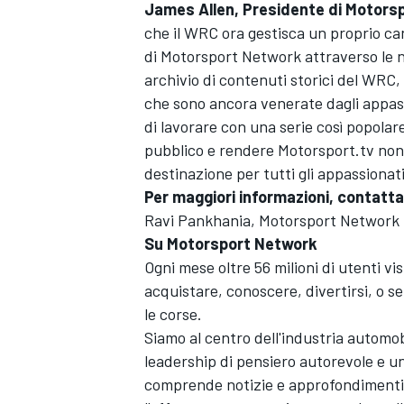
James Allen, Presidente di
Motorsp
che il WRC ora gestisca un proprio ca
di
Motorsport Network
attraverso le 
archivio di contenuti storici del WRC, 
che sono ancora venerate dagli appass
di lavorare con una serie così popolar
pubblico e rendere
Motorsport.tv
non 
destinazione per tutti gli appassionat
Per maggiori informazioni, contatta
Ravi Pankhania,
Motorsport Network
Su
Motorsport Network
Ogni mese oltre 56 milioni di utenti vi
acquistare, conoscere, divertirsi, o s
le corse.
ENDURANCE/GT
Siamo al centro dell'industria automobi
leadership di pensiero autorevole e u
comprende notizie e approfondimenti, e