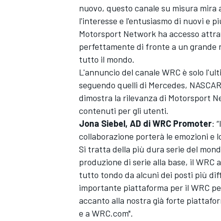
nuovo, questo canale su misura mira a
l'interesse e l'entusiasmo di nuovi e p
Motorsport Network
ha accesso attrav
perfettamente di fronte a un grande n
tutto il mondo.
L'annuncio del canale WRC è solo l'ulti
seguendo quelli di
Mercedes
,
NASCA
dimostra la rilevanza di
Motorsport N
contenuti per gli utenti.
Jona Siebel, AD di WRC Promoter
: 
collaborazione porterà le emozioni e l
Si tratta della più dura serie del mo
produzione di serie alla base, il WRC 
tutto tondo da alcuni dei posti più dif
importante piattaforma per il WRC per 
accanto alla nostra già forte piattafor
e a WRC.com".