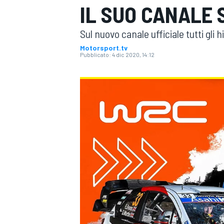
IL SUO CANALE
MOTOGP
WEC
Sul nuovo canale ufficiale tutti gli
Motorsport.tv
Pubblicato:
4 dic 2020, 14:12
WRC