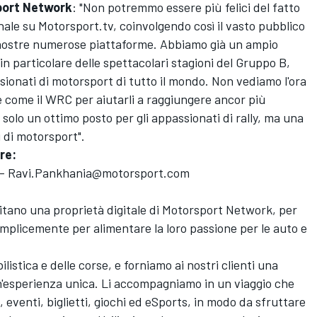
ort Network
: "Non potremmo essere più felici del fatto
nale su
Motorsport.tv
, coinvolgendo così il vasto pubblico
nostre numerose piattaforme. Abbiamo già un ampio
in particolare delle spettacolari stagioni del Gruppo B,
ionati di motorsport di tutto il mondo. Non vediamo l'ora
e come il WRC per aiutarli a raggiungere ancor più
solo un ottimo posto per gli appassionati di rally, ma una
i di motorsport".
re:
-
Ravi.Pankhania@motorsport.com
sitano una proprietà digitale di
Motorsport
Net
work
, per
emplicemente per alimentare la loro passione per le auto e
listica e delle corse, e forniamo ai nostri clienti una
n'esperienza unica. Li accompagniamo in un viaggio che
venti, biglietti, giochi ed eSports, in modo da sfruttare