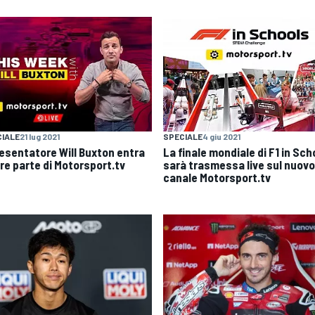
IALE
21 lug 2021
SPECIALE
4 giu 2021
presentatore Will Buxton entra
La finale mondiale di F1 in Sch
are parte di Motorsport.tv
sarà trasmessa live sul nuovo
canale Motorsport.tv