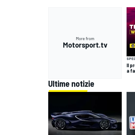
More from
Motorsport.tv
SPEC
Il 
a f
Ultime notizie