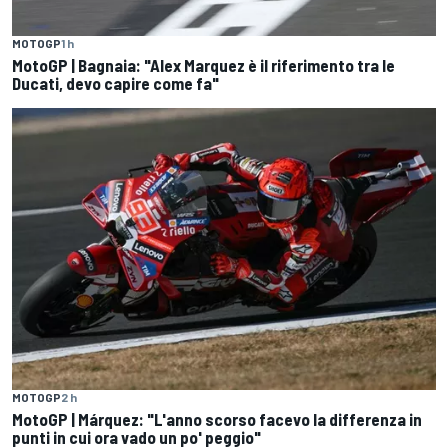
MOTOGP
1 h
MotoGP | Bagnaia: "Alex Marquez è il riferimento tra le
Ducati, devo capire come fa"
MOTOGP
2 h
MotoGP | Márquez: "L'anno scorso facevo la differenza in
punti in cui ora vado un po' peggio"