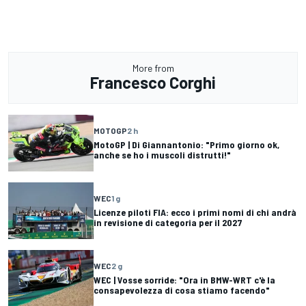
More from
Francesco Corghi
MOTOGP
2 h
MotoGP | Di Giannantonio: "Primo giorno ok,
anche se ho i muscoli distrutti!"
WEC
1 g
Licenze piloti FIA: ecco i primi nomi di chi andrà
in revisione di categoria per il 2027
WEC
2 g
WEC | Vosse sorride: "Ora in BMW-WRT c'è la
consapevolezza di cosa stiamo facendo"