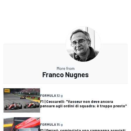
More from
Franco Nugnes
FORMULA 1
2 g
F1 | Ceccarelli: "Vasseur non deve ancora
pensare agli ordini di squadra: è troppo presto"
FORMULA 1
5 g
F1 | Ferrari: cominciata una campagna acquisti