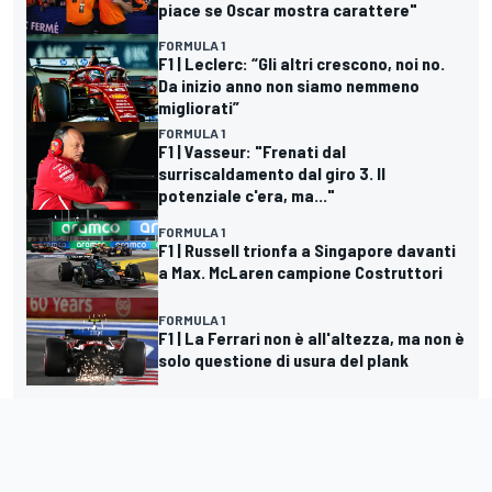
piace se Oscar mostra carattere"
FORMULA 1
F1 | Leclerc: “Gli altri crescono, noi no.
Da inizio anno non siamo nemmeno
migliorati”
FORMULA 1
F1 | Vasseur: "Frenati dal
surriscaldamento dal giro 3. Il
potenziale c'era, ma..."
FORMULA 1
F1 | Russell trionfa a Singapore davanti
a Max. McLaren campione Costruttori
FORMULA 1
F1 | La Ferrari non è all'altezza, ma non è
solo questione di usura del plank