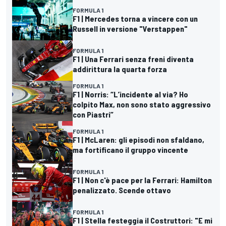
FORMULA 1
F1 | Mercedes torna a vincere con un
Russell in versione "Verstappen"
FORMULA 1
F1 | Una Ferrari senza freni diventa
addirittura la quarta forza
FORMULA 1
F1 | Norris: “L’incidente al via? Ho
colpito Max, non sono stato aggressivo
con Piastri”
FORMULA 1
F1 | McLaren: gli episodi non sfaldano,
ma fortificano il gruppo vincente
FORMULA 1
F1 | Non c'è pace per la Ferrari: Hamilton
penalizzato. Scende ottavo
FORMULA 1
F1 | Stella festeggia il Costruttori: "E mi