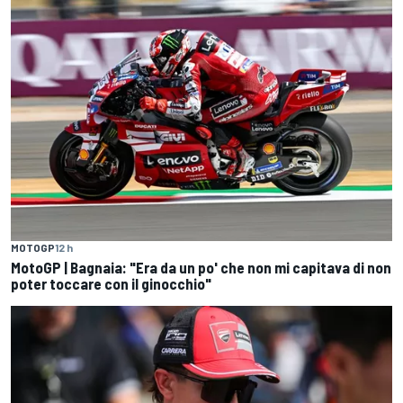
MOTOGP
12 h
MotoGP | Bagnaia: "Era da un po' che non mi capitava di non
poter toccare con il ginocchio"