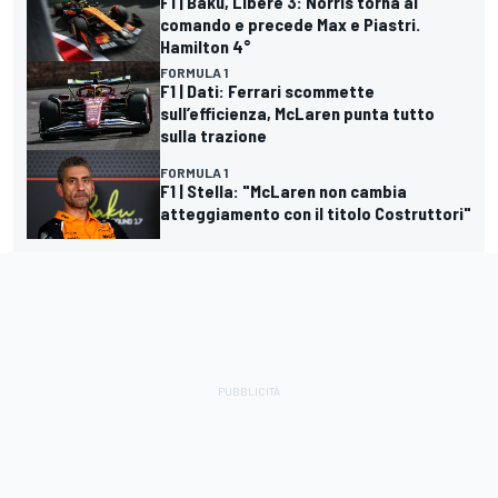
F1 | Baku, Libere 3: Norris torna al
comando e precede Max e Piastri.
Hamilton 4°
FORMULA 1
F1 | Dati: Ferrari scommette
sull’efficienza, McLaren punta tutto
sulla trazione
FORMULA 1
F1 | Stella: "McLaren non cambia
atteggiamento con il titolo Costruttori"