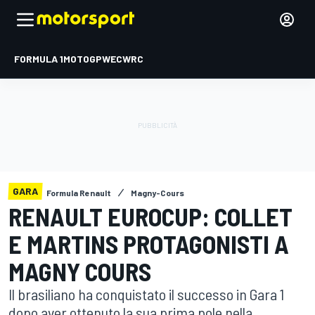
FORMULA 1
MOTOGP
WEC
WRC
GARA
Formula Renault
Magny-Cours
RENAULT EUROCUP: COLLET
E MARTINS PROTAGONISTI A
MAGNY COURS
Il brasiliano ha conquistato il successo in Gara 1
dopo aver ottenuto la sua prima pole nella