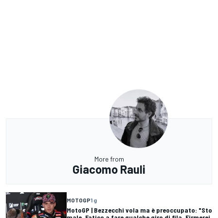
More from
Giacomo Rauli
MOTOGP
1 g
MotoGP | Bezzecchi vola ma è preoccupato: "Sto
male. Fatico a fare qualche giro di fila. Firmerei