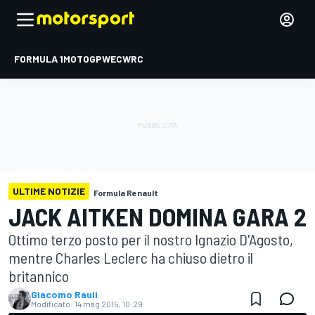
FORMULA 1
MOTOGP
WEC
WRC
ULTIME NOTIZIE
Formula Renault
JACK AITKEN DOMINA GARA 2
Ottimo terzo posto per il nostro Ignazio D'Agosto,
mentre Charles Leclerc ha chiuso dietro il
britannico
Giacomo Rauli
Modificato:
14 mag 2015, 10:29