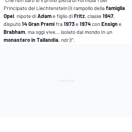
“Che non sarò io il primo pilota di Formula 1 del
Principato del Liechtenstein (il rampollo della
famiglia
Opel
, nipote di
Adam
e figlio di
Fritz
, classe
1947
,
disputò
14 Gran Premi
fra
1973
e
1974
con
Ensign
e
Brabham
, ma oggi vive... isolato dal mondo in un
monastero in Tailandia
, ndr)!”.