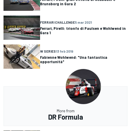
Brunsborg in Gara 2
FERRARI CHALLENGE
5 mar 2021
Ferrari, Pirelli: trionfo di Paulsen e Wohlwend in
Gara 1
W SERIES
13 feb 2019
Fabienne Wohlwend: "Una fantastica
opportunità"
More from
DR Formula