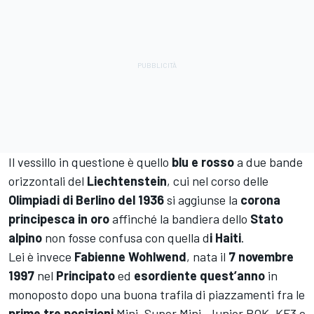
Il vessillo in questione è quello
blu e rosso
a due bande
orizzontali del
Liechtenstein
, cui nel corso delle
Olimpiadi di Berlino del 1936
si aggiunse la
corona
principesca in oro
affinché la bandiera dello
Stato
alpino
non fosse confusa con quella d
i Haiti
.
Lei è invece
Fabienne Wohlwend
, nata il
7 novembre
1997
nel
Principato
ed
esordiente quest’anno
in
monoposto dopo una buona trafila di piazzamenti fra le
prime tre posizioni
Mini, Super Mini, Junior ROK, KF3 e