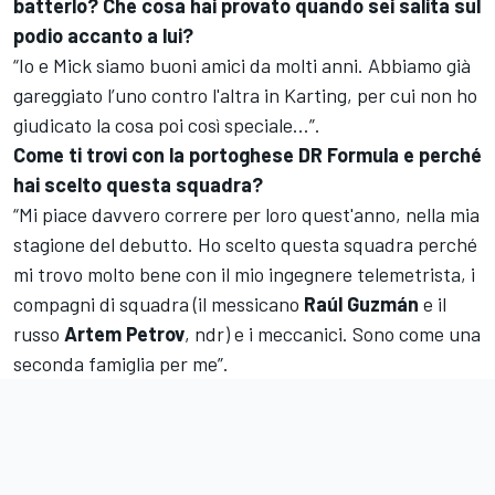
batterlo? Che cosa hai provato quando sei salita sul
podio accanto a lui?
“Io e Mick siamo buoni amici da molti anni. Abbiamo già
gareggiato l’uno contro l'altra in Karting, per cui non ho
giudicato la cosa poi così speciale...”.
Come ti trovi con la portoghese DR Formula e perché
hai scelto questa squadra?
“Mi piace davvero correre per loro quest'anno, nella mia
stagione del debutto. Ho scelto questa squadra perché
mi trovo molto bene con il mio ingegnere telemetrista, i
compagni di squadra (il messicano
Raúl Guzmán
e il
russo
Artem Petrov
, ndr) e i meccanici. Sono come una
seconda famiglia per me”.