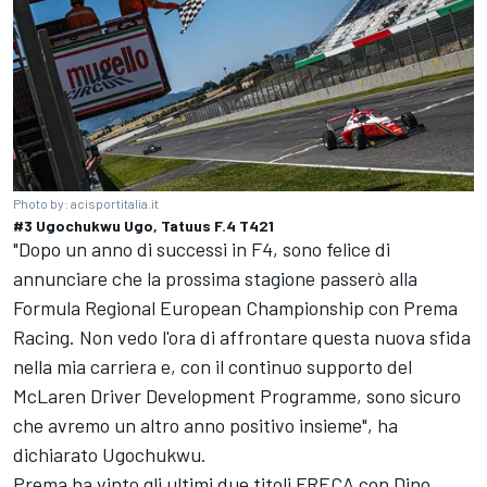
Photo by: acisportitalia.it
#3 Ugochukwu Ugo, Tatuus F.4 T421
"Dopo un anno di successi in F4, sono felice di
annunciare che la prossima stagione passerò alla
Formula Regional European Championship con Prema
Racing. Non vedo l'ora di affrontare questa nuova sfida
nella mia carriera e, con il continuo supporto del
McLaren Driver Development Programme, sono sicuro
che avremo un altro anno positivo insieme", ha
dichiarato Ugochukwu.
Prema ha vinto gli ultimi due titoli FRECA con Dino