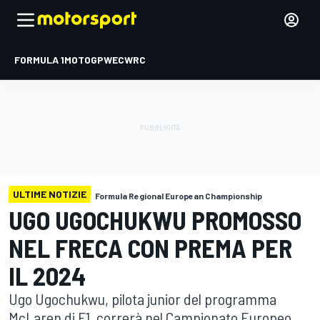
FORMULA 1
MOTOGP
WEC
WRC
ULTIME NOTIZIE
Formula Regional European Championship
UGO UGOCHUKWU PROMOSSO
NEL FRECA CON PREMA PER
IL 2024
Ugo Ugochukwu, pilota junior del programma
McLaren di F1, correrà nel Campionato Europeo