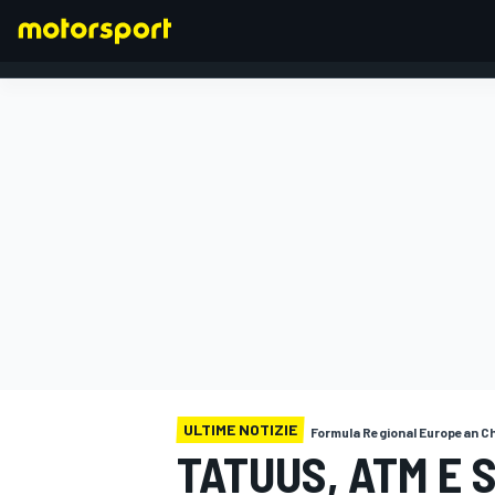
FORMULA 1
ULTIME NOTIZIE
Formula Regional European C
TATUUS, ATM E 