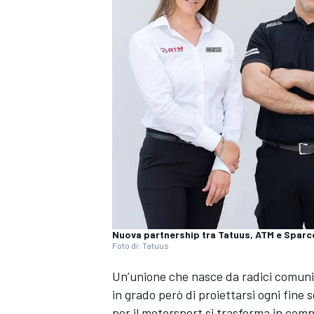
Nuova partnership tra Tatuus, ATM e Sparc
Foto di: Tatuus
Un’unione che nasce da radici comuni,
in grado però di proiettarsi ogni fine 
MONOPOSTO
per il motorsport si trasforma in comp