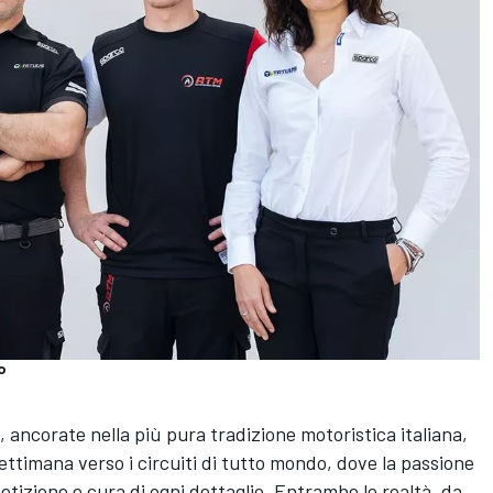
o
 ancorate nella più pura tradizione motoristica italiana,
settimana verso i circuiti di tutto mondo, dove la passione
etizione e cura di ogni dettaglio. Entrambe le realtà, da