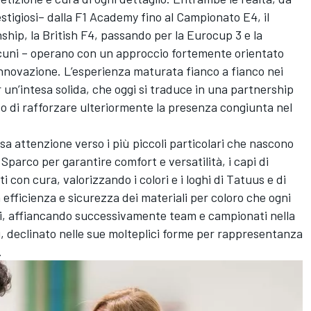
estigiosi– dalla F1 Academy fino al Campionato E4, il
ip, la British F4, passando per la Eurocup 3 e la
alcuni – operano con un approccio fortemente orientato
’innovazione. L’esperienza maturata fianco a fianco nei
 un’intesa solida, che oggi si traduce in una partnership
ivo di rafforzare ulteriormente la presenza congiunta nel
ssa attenzione verso i più piccoli particolari che nascono
Sparco per garantire comfort e versatilità, i capi di
 con cura, valorizzando i colori e i loghi di Tatuus e di
 efficienza e sicurezza dei materiali per coloro che ogni
i, affiancando successivamente team e campionati nella
ing, declinato nelle sue molteplici forme per rappresentanza
.