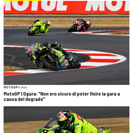
MOTOGP
4 min
MotoGP | Ogura: "Non ero sicuro di poter finire la gara a
causa del degrado"