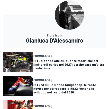
More from
Gianluca D'Alessandro
FORMULA 1
3 g
F1 | Dal fondo alle ali, quante modifiche per
limitare il carico nel 2027: perché sarà un'altra
rivoluzione
FORMULA 1
3 g
F1 | Red Bull e il nodo budget cap: le tante
novità per correggere la RB22 frenano lo
sviluppo nel resto del 2026
FORMULA 1
5 g