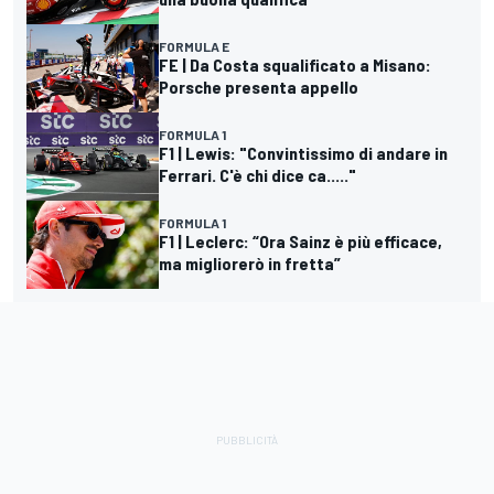
FORMULA E
FE | Da Costa squalificato a Misano:
Porsche presenta appello
FORMULA 1
F1 | Lewis: "Convintissimo di andare in
Ferrari. C'è chi dice ca....."
FORMULA 1
F1 | Leclerc: “Ora Sainz è più efficace,
ma migliorerò in fretta”