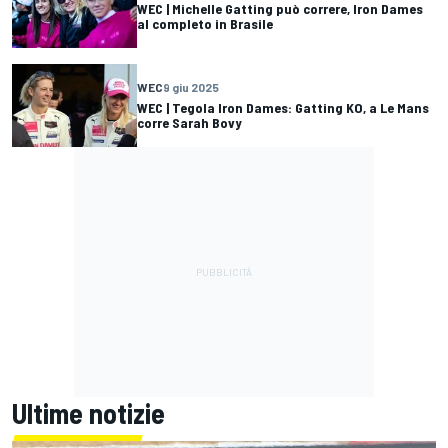
WEC | Michelle Gatting può correre, Iron Dames
al completo in Brasile
WEC
9 giu 2025
WEC | Tegola Iron Dames: Gatting KO, a Le Mans
corre Sarah Bovy
Ultime notizie