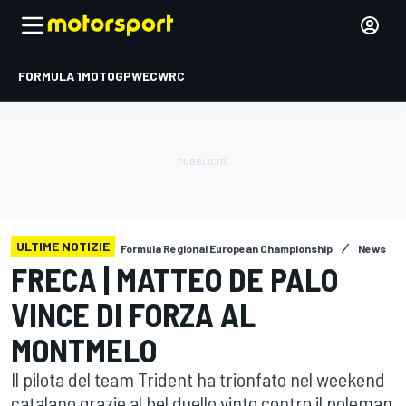
FORMULA 1
MOTOGP
WEC
WRC
ULTIME NOTIZIE
Formula Regional European Championship
News
FRECA | MATTEO DE PALO
VINCE DI FORZA AL
MONTMELO
Il pilota del team Trident ha trionfato nel weekend
catalano grazie al bel duello vinto contro il poleman