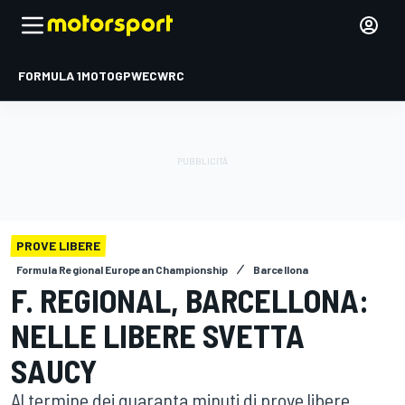
FORMULA 1
MOTOGP
WEC
WRC
PROVE LIBERE
Formula Regional European Championship
Barcellona
F. REGIONAL, BARCELLONA:
NELLE LIBERE SVETTA
SAUCY
Al termine dei quaranta minuti di prove libere