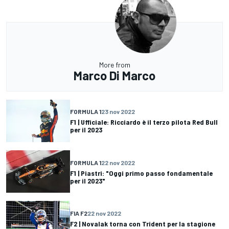
More from
Marco Di Marco
FORMULA 1
23 nov 2022
F1 | Ufficiale: Ricciardo è il terzo pilota Red Bull
per il 2023
FORMULA 1
22 nov 2022
F1 | Piastri: "Oggi primo passo fondamentale
per il 2023"
FIA F2
22 nov 2022
F2 | Novalak torna con Trident per la stagione