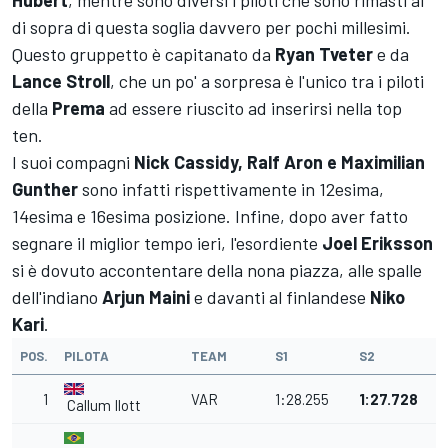
Hubert
, mentre sono diversi i piloti che sono rimasti al
di sopra di questa soglia davvero per pochi millesimi.
Questo gruppetto è capitanato da
Ryan Tveter
e da
Lance Stroll
, che un po' a sorpresa è l'unico tra i piloti
della
Prema
ad essere riuscito ad inserirsi nella top
ten.
I suoi compagni
Nick Cassidy, Ralf Aron e Maximilian
Gunther
sono infatti rispettivamente in 12esima,
14esima e 16esima posizione. Infine, dopo aver fatto
segnare il miglior tempo ieri, l'esordiente
Joel Eriksson
si è dovuto accontentare della nona piazza, alle spalle
dell'indiano
Arjun Maini
e davanti al finlandese
Niko
Kari
.
POS.
PILOTA
TEAM
S1
S2
1
VAR
1:28.255
1:27.728
Callum Ilott