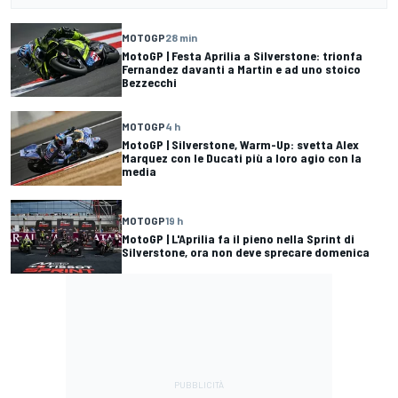
MOTOGP
28 min
MotoGP | Festa Aprilia a Silverstone: trionfa
Fernandez davanti a Martin e ad uno stoico
Bezzecchi
MOTOGP
4 h
MotoGP | Silverstone, Warm-Up: svetta Alex
Marquez con le Ducati più a loro agio con la
media
MOTOGP
19 h
MotoGP | L'Aprilia fa il pieno nella Sprint di
Silverstone, ora non deve sprecare domenica