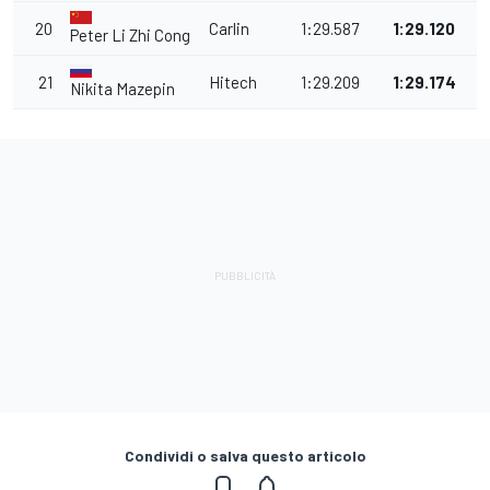
20
Carlin
1:29.587
1:29.120
Peter Li Zhi Cong
21
Hitech
1:29.209
1:29.174
Nikita Mazepin
Condividi o salva questo articolo