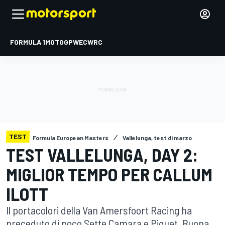
FORMULA 1
MOTOGP
WEC
WRC
TEST
Formula European Masters
Vallelunga, test di marzo
TEST VALLELUNGA, DAY 2:
MIGLIOR TEMPO PER CALLUM
ILOTT
Il portacolori della Van Amersfoort Racing ha
preceduto di poco Sette Camara e Piquet. Buona