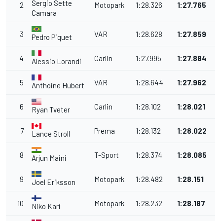
Sergio Sette
2
Motopark
1:28.326
1:27.765
Camara
3
VAR
1:28.628
1:27.859
Pedro Piquet
4
Carlin
1:27.995
1:27.884
Alessio Lorandi
5
VAR
1:28.644
1:27.962
Anthoine Hubert
6
Carlin
1:28.102
1:28.021
Ryan Tveter
7
Prema
1:28.132
1:28.022
Lance Stroll
8
T-Sport
1:28.374
1:28.085
Arjun Maini
9
Motopark
1:28.482
1:28.151
Joel Eriksson
10
Motopark
1:28.232
1:28.187
Niko Kari