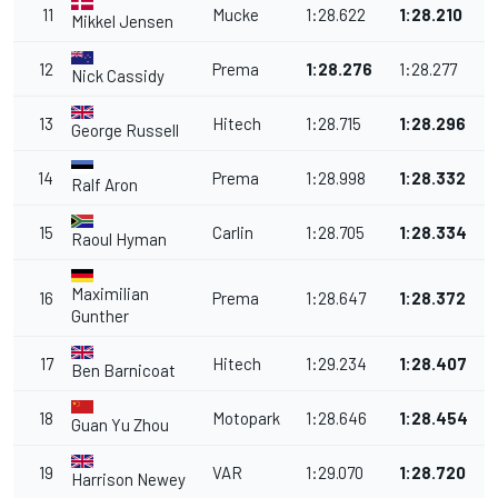
11
Mucke
1:28.622
1:28.210
Mikkel Jensen
12
Prema
1:28.276
1:28.277
Nick Cassidy
13
Hitech
1:28.715
1:28.296
George Russell
14
Prema
1:28.998
1:28.332
Ralf Aron
15
Carlin
1:28.705
1:28.334
Raoul Hyman
Maximilian
16
Prema
1:28.647
1:28.372
Gunther
17
Hitech
1:29.234
1:28.407
Ben Barnicoat
18
Motopark
1:28.646
1:28.454
Guan Yu Zhou
19
VAR
1:29.070
1:28.720
Harrison Newey