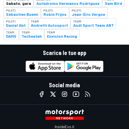
Sabato, gara
Autódromo Hermanos Rodríguez
Sam Bird
PILOTI
PILOTI
PILOTI
Sébastien Buemi
Robin Frijns
Jean-Éric Vergne
PILOTI
TEAM
TEAM
Daniel Abt
Andretti Autosport
Audi Sport Team ABT
TEAM
TEAM
TEAM
DAMS
Techeetah
Envision Racing
Scarica le tue app
Social media
InsideEvs.it