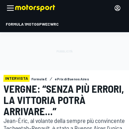
FORMULA 1
MOTOGP
WEC
WRC
INTERVISTA
Formula E
ePrix di Buenos Aires
VERGNE: “SENZA PIÙ ERRORI,
LA VITTORIA POTRÀ
ARRIVARE...”
Jean-Éric, al volante della sempre più convincente
Techeetah-Renault, è stato a Buenos Aires l’unica