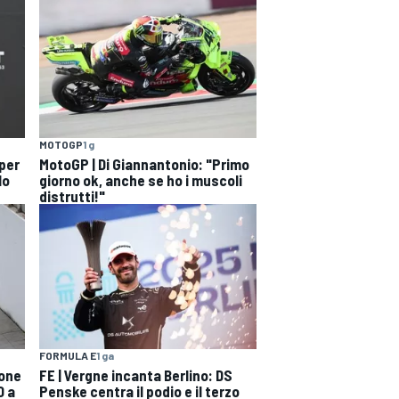
MOTOGP
1 g
 per
MotoGP | Di Giannantonio: "Primo
lo
giorno ok, anche se ho i muscoli
distrutti!"
FORMULA E
1 ga
ione
FE | Vergne incanta Berlino: DS
0 a
Penske centra il podio e il terzo