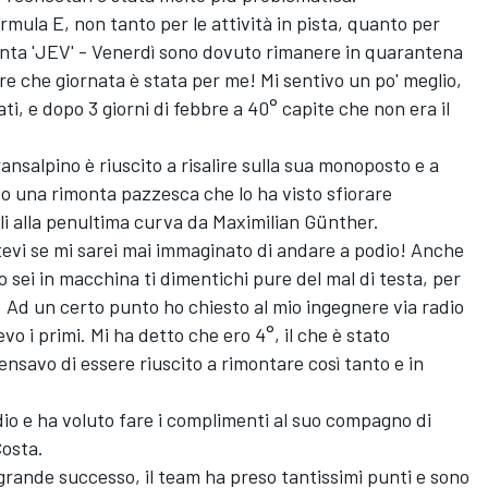
rmula E, non tanto per le attività in pista, quanto per
onta 'JEV' - Venerdì sono dovuto rimanere in quarantena
re che giornata è stata per me! Mi sentivo un po' meglio,
i, e dopo 3 giorni di febbre a 40° capite che non era il
ansalpino è riuscito a risalire sulla sua monoposto e a
uto una rimonta pazzesca che lo ha visto sfiorare
gli alla penultima curva da Maximilian Günther.
tevi se mi sarei mai immaginato di andare a podio! Anche
sei in macchina ti dimentichi pure del mal di testa, per
e. Ad un certo punto ho chiesto al mio ingegnere via radio
o i primi. Mi ha detto che ero 4°, il che è stato
savo di essere riuscito a rimontare così tanto e in
dio e ha voluto fare i complimenti al suo compagno di
Costa.
grande successo, il team ha preso tantissimi punti e sono