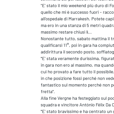
“E' stato il mio weekend più duro di Fo
quello che mi è successo fuori - racc
all'ospedale di Marrakesh. Potete capi
ma ero in una stanza di 5 metri quadrat
massimo restare chiusi lì...
Nonostante tutto, sabato mattina il tr
qualificarsi 11°, poi in gara ha compi
addirittura il secondo posto, soffiato
"E' stata veramente durissima, figura
in gara non ero al massimo, ma quando 
cui ho provato a fare tutto il possibil
in che posizione fossi perché non vedev
fantastico sul momento perché non pen
fretta".
Alla fine Vergne ha festeggiato sul po
squadra e vincitore António Félix Da 
"E' stato bravissimo e ha centrato un 