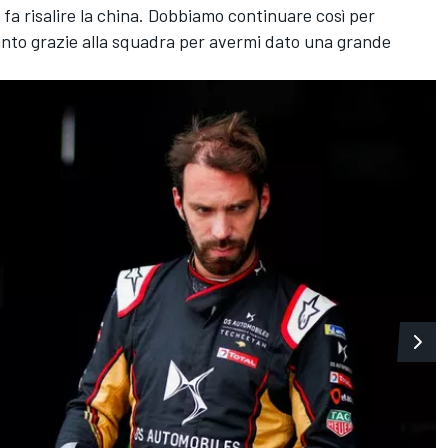
 fa risalire la china. Dobbiamo continuare così per
tanto grazie alla squadra per avermi dato una grande