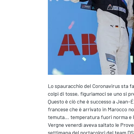
Lo spauracchio del Coronavirus sta fa
colpi di tosse, figuriamoci se uno si p
Questo è ciò che è successo a Jean-Ér
francese che è arrivato in Marocco non 
temuta... temperatura fuori norma e l
Vergne venerdì aveva saltato le Prove L
MONOPOSTO
settimana del portacolori del team D