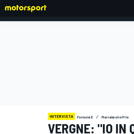
FORMULA 1
INTERVISTA
Formula E
Marrakesh ePrix
VERGNE: "IO I