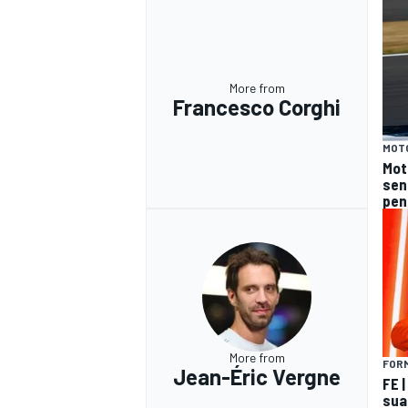
More from
Francesco Corghi
MOT
Moto
sen
pen
More from
FOR
Jean-Éric Vergne
FE |
sua