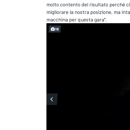
molto contento del risultato perché ci
migliorare la nostra posizione, ma in
macchina per questa gara".
16
ENDURANCE/GT