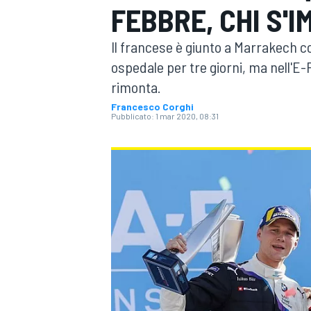
FEBBRE, CHI S'I
MOTOGP
WEC
Il francese è giunto a Marrakech con
ospedale per tre giorni, ma nell'E-
rimonta.
Francesco Corghi
Pubblicato:
1 mar 2020, 08:31
WRC