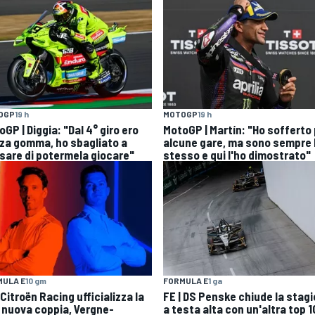
OGP
19 h
MOTOGP
19 h
GP | Diggia: "Dal 4° giro ero
MotoGP | Martín: "Ho sofferto
za gomma, ho sbagliato a
alcune gare, ma sono sempre 
sare di potermela giocare"
stesso e qui l'ho dimostrato"
MULA E
10 gm
FORMULA E
1 ga
 Citroën Racing ufficializza la
FE | DS Penske chiude la stag
 nuova coppia, Vergne-
a testa alta con un'altra top 1