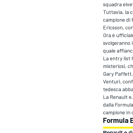
squadra elvet
Tuttavia, la c
campione di 
Ericsson, con
Ora è ufficia
svolgeranno i
quale affianc
La entry list
misteriosi, c
Gary Paffett,
Venturi, conf
tedesca abban
La Renault e.
dalla Formula
campione in c
Formula E
Renault e.