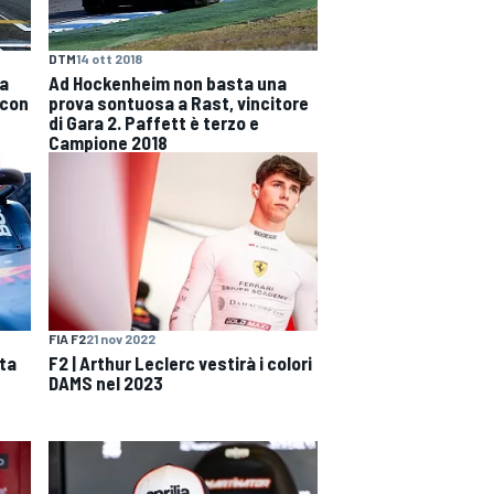
DTM
14 ott 2018
ra
Ad Hockenheim non basta una
 con
prova sontuosa a Rast, vincitore
di Gara 2. Paffett è terzo e
Campione 2018
FIA F2
21 nov 2022
F2 | Arthur Leclerc vestirà i colori
nta
DAMS nel 2023