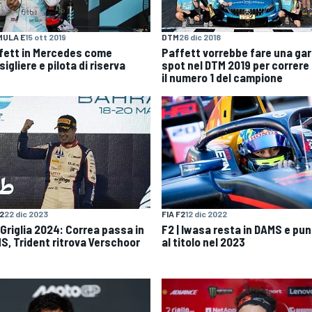
MULA E
15 ott 2019
DTM
26 dic 2018
fett in Mercedes come
Paffett vorrebbe fare una ga
igliere e pilota di riserva
spot nel DTM 2019 per correre
il numero 1 del campione
F2
22 dic 2023
FIA F2
12 dic 2022
 Griglia 2024: Correa passa in
F2 | Iwasa resta in DAMS e pu
S, Trident ritrova Verschoor
al titolo nel 2023