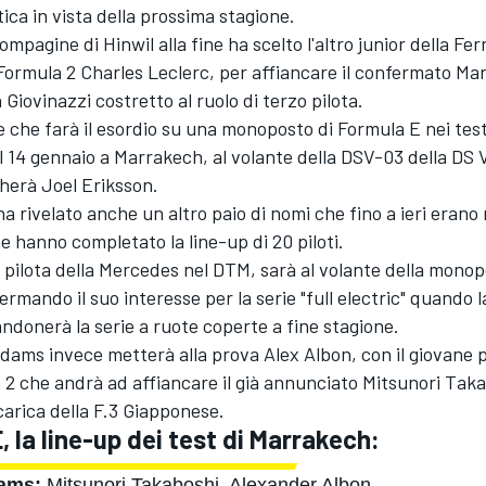
ica in vista della prossima stagione.
ompagine di Hinwil alla fine ha scelto l'altro junior della Ferr
Formula 2 Charles Leclerc, per affiancare il confermato Ma
 Giovinazzi costretto al ruolo di terzo pilota.
le che farà il esordio su una monoposto di Formula E nei test
l 14 gennaio a Marrakech, al volante della DSV-03 della DS V
herà Joel Eriksson.
 ha rivelato anche un altro paio di nomi che fino a ieri erano 
he hanno completato la line-up di 20 piloti.
 pilota della Mercedes nel DTM, sarà al volante della monop
ermando il suo interesse per la serie "full electric" quando 
donerà la serie a ruote coperte a fine stagione.
dams invece metterà alla prova Alex Albon, con il giovane 
 2 che andrà ad affiancare il già annunciato Mitsunori Tak
arica della F.3 Giapponese.
, la line-up dei test di Marrakech:
dams:
Mitsunori Takaboshi, Alexander Albon