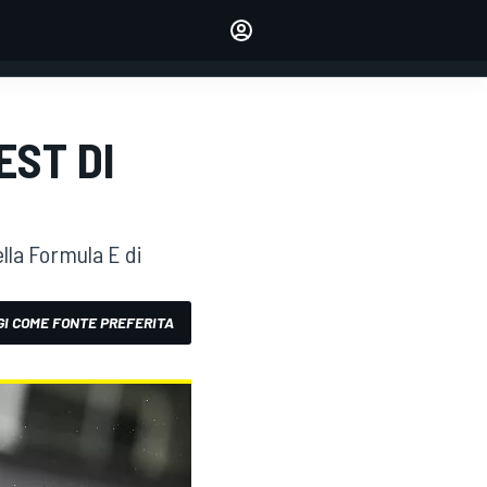
dei tuoi piloti preferiti
Fai sentire la tua voce
commentando l'articolo
ACCEDI
EDIZIONE
EST DI
ITALIA
ella Formula E di
I COME FONTE PREFERITA