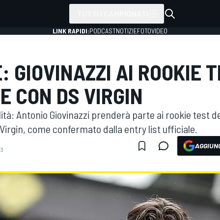
TUTTI I CAMPIONATI
LINK RAPIDI:
PODCAST
NOTIZIE
FOTO
VIDEO
: GIOVINAZZI AI ROOKIE T
E CON DS VIRGIN
alità: Antonio Giovinazzi prenderà parte ai rookie test d
irgin, come confermato dalla entry list ufficiale.
AGGIUNG
23