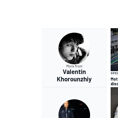
More from
Valentin
SPEC
Khorounzhiy
Mot
disc
RALLY