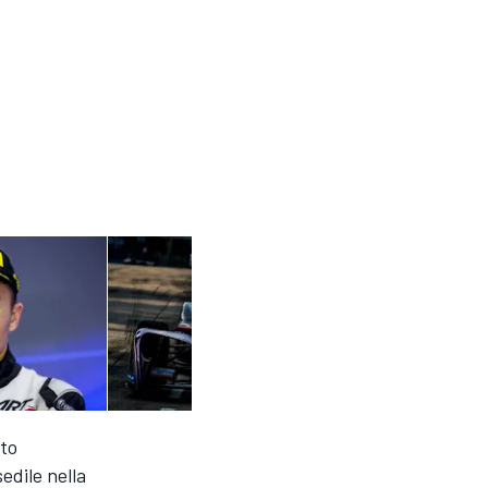
uto
edile nella