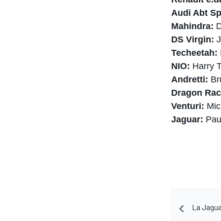
Audi Abt Sp
Mahindra:
D
DS Virgin:
J
Techeetah:
NIO:
Harry T
Andretti:
Br
Dragon Rac
Venturi:
Mic
Jaguar:
Paul
ENDURANCE/GT
La Jaguar