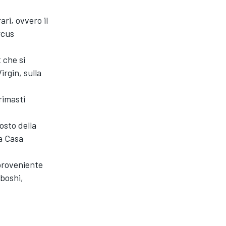
ari, ovvero il
rcus
 che si
irgin, sulla
rimasti
osto della
la Casa
proveniente
aboshi,