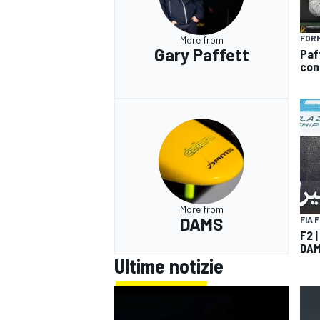
FOR
More from
Gary Paffett
Paf
cons
More from
DAMS
FIA 
F2 |
DAM
Ultime notizie