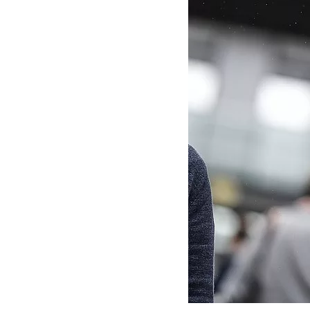
MOTOGP
WEC
WRC