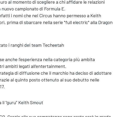
ro al momento di scegliere a chi affidare le relazioni
ca nuovo campionato di Formula E.
fatti i nomi che nel Circus hanno permesso a Keith
i, prima di sbarcare nella serie "full electric" alla Dragon
zato i ranghi del team Techeetah
se anche l’esperienza nella categoria più ambita
tri ambiti legati all’entertainment.
rategia di diffusione che il marchio ha deciso di adottare
grazie al quinto posto ottenuto al suo debutto nelle
17.
a il “guru” Keith Smout
 CCO. Grazie alla sua competenza sono certo sarà in grado