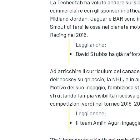
La Techeetah ha voluto andare sul sicu
commerciali e con gli sponsor in otti
Midland Jordan, Jaguar e BAR sono in
Smout di farsi le ossa nel pianeta motor
Racing nel 2016.
Leggi anche:
David Stubbs ha già raffor
Ad arricchire il curriculum del canade
dell’hockey su ghiaccio, la NHL, e in al
Motivo del suo ingaggio, l’ambiziosa st
sfruttando l’ampia visibilità riscossa 
competizioni verdi nel torneo 2016-20
Leggi anche:
Il team Amlin Aguri ingaggi
“Do il benvenuto a Keith nel ruolo di