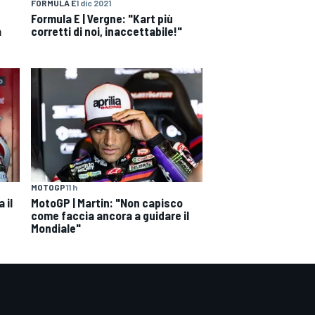
FORMULA E
1 dic 2021
Formula E | Vergne: "Kart più
a
corretti di noi, inaccettabile!"
MOTOGP
11 h
 il
MotoGP | Martin: "Non capisco
come faccia ancora a guidare il
Mondiale"