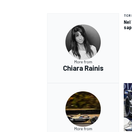
TCR 
Nel 
sap
More from
Chiara Rainis
RALLY
More from