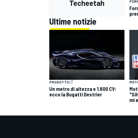
Techeetah
FOR
For
pre
Ultime notizie
PRODOTTO
MOT
Un metro di altezza e 1.600 CV:
Mot
ecco la Bugatti Destrier
"Si
mi 