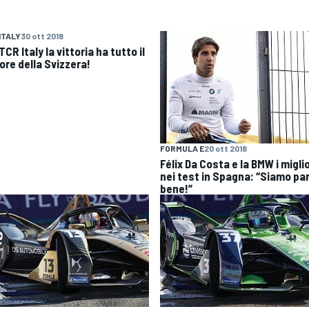
ITALY
30 ott 2018
TCR Italy la vittoria ha tutto il
ore della Svizzera!
FORMULA E
20 ott 2018
Félix Da Costa e la BMW i miglio
nei test in Spagna: “Siamo par
bene!”