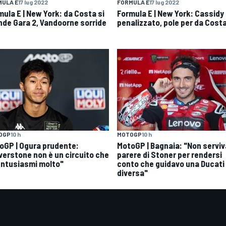
MULA E
17 lug 2022
FORMULA E
17 lug 2022
mula E | New York: da Costa si
Formula E | New York: Cassidy
nde Gara 2, Vandoorne sorride
penalizzato, pole per da Cost
OGP
10 h
MOTOGP
10 h
oGP | Ogura prudente:
MotoGP | Bagnaia: "Non serviva
lverstone non è un circuito che
parere di Stoner per rendersi
entusiasmi molto"
conto che guidavo una Ducati
diversa"