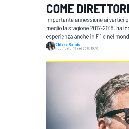
COME DIRETTOR
MOTOGP
WEC
Importante annessione ai vertici pe
meglio la stagione 2017-2018, ha in
esperienza anche in F.1 e nel mond
Chiara Rainis
Modificato:
15 set 2017, 10:10
WRC