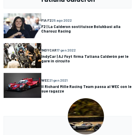
FIA F2
25 ago 2022
F2 | La Calderon sostituisce Bolukbasi alla
Charouz Racing
INDYCAR
17 gen 2022
IndyCar | AJ Foyt firma Tatiana Calderón per le
gare in circuito
WEC
21 gen 2021
Il Richard Mille Racing Team passa al WEC con le
sue ragazze