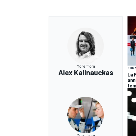
More from
FORM
Alex Kalinauckas
La F
ann
te
More from