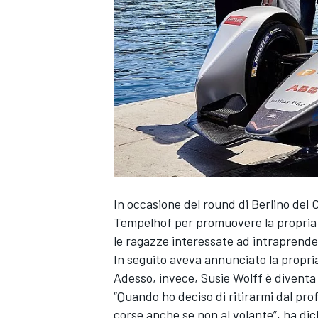
In occasione del round di Berlino del
C
Tempelhof per promuovere la propria 
le ragazze interessate ad intraprende
In seguito aveva annunciato la propria
Adesso, invece,
Susie Wolff
è diventa 
“Quando ho deciso di ritirarmi dal pro
MONOPOSTO
corse anche se non al volante”, ha di