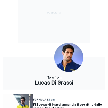
More from
Lucas Di Grassi
FORMULA E
3 gm
FE | Lucas di Grassi annuncia il suo ritiro dalle
corse a fine stagione