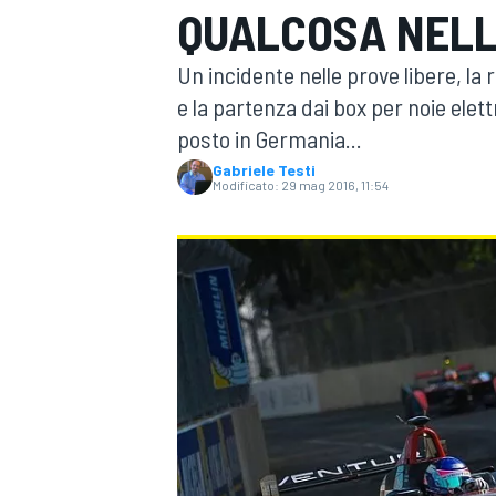
QUALCOSA NELLE
MOTOGP
WEC
Un incidente nelle prove libere, la
e la partenza dai box per noie ele
posto in Germania...
Gabriele Testi
Modificato:
29 mag 2016, 11:54
WRC