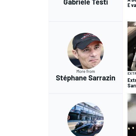
Gabriele Testi
E v
More from
EXTR
Stéphane Sarrazin
Ext
Sar