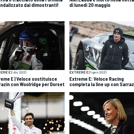
andalizzato dai dimostranti!
di lunedì 20 maggio
EME E
2 dic 2021
EXTREME E
21 gen 2021
reme E | Veloce sostituisce
Extreme E: Veloce Racing
razin con Woolridge per Dorset
completa la line up con Sarraz