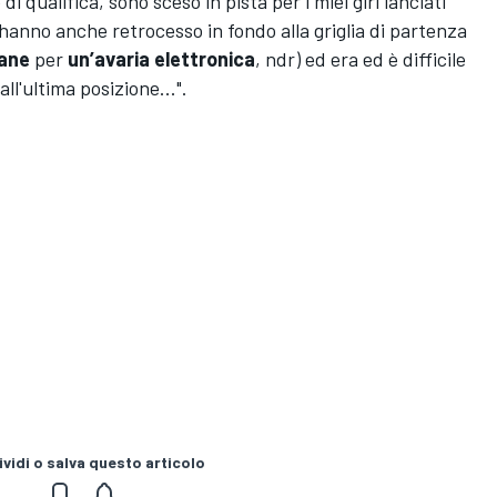
qualifica, sono sceso in pista per i miei giri lanciati
i hanno anche
retrocesso in fondo alla griglia di partenza
lane
per
un’avaria elettronica
, ndr) ed era ed è difficile
ll'ultima posizione...".
vidi o salva questo articolo