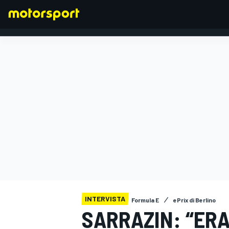
FORMULA 1
INTERVISTA
Formula E
ePrix di Berlino
SARRAZIN: “ERA