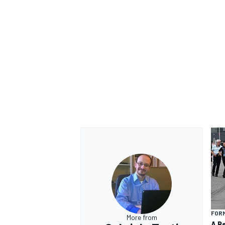
RALLY
FOR
More from
A Be