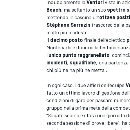
Indubbiamente la
Venturi
vista in azi
Beach
, ma soltanto un suo
spettro s
mettendo in cascina un’
ottava posiz
Stéphane Sarrazin
trascorso dalle pa
molto più modesto...
Il
decimo posto
finale dell’eclettico
p
Montecarlo è dunque la testimonianz
l’
unico punto raggranellato
, cominci
incidenti
,
squalifiche
, una partenza 
chi più ne ha più ne metta…
In ogni caso, i due alfieri dell’équipe
V
fatto un ottimo lavoro di gestione dell
condizioni di gara per passare numeros
gruppo nella prima metà della compet
“Sabato scorso è stata una giornata di
seconda sessione di prove libere", ha