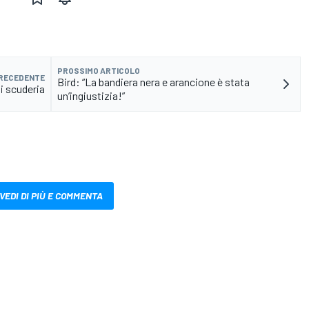
PROSSIMO ARTICOLO
PRECEDENTE
Bird: “La bandiera nera e arancione è stata
i scuderia
un’ingiustizia!”
VEDI DI PIÙ E COMMENTA