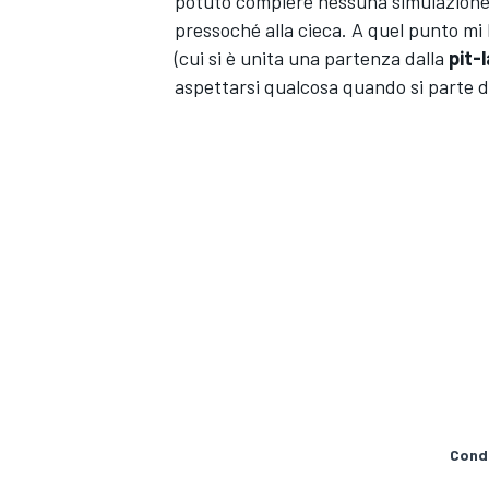
potuto compiere nessuna simulazione di 
pressoché alla cieca. A quel punto m
(cui si è unita una partenza dalla
pit-
aspettarsi qualcosa quando si parte da
ENDURANCE/GT
Condi