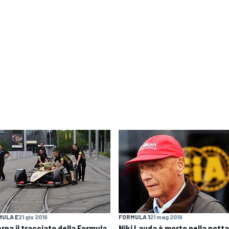
MULA E
21 giu 2019
FORMULA 1
21 mag 2019
rna il tracciato della Formula
Niki Lauda è morto nella nott