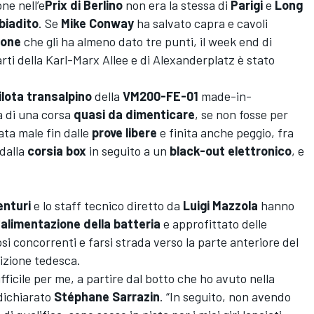
one nell’e
Prix di Berlino
non era la stessa di
Parigi
e
Long
biadito
.
Se
Mike Conway
ha salvato capra e cavol
i
ione
che gli ha almeno dato tre punti, il week end di
rti della Karl-Marx Allee e di Alexanderplatz è stato
ilota transalpino
della
VM200-FE-01
made-in-
a di una corsa
quasi da dimenticare
, se non fosse per
ata male fin dalle
prove libere
e finita anche peggio, fra
dalla
corsia box
in seguito a un
black-out elettronico
, e
enturi
e lo staff tecnico diretto da
Luigi Mazzola
hanno
'
alimentazione della batteria
e approfittato delle
i concorrenti e farsi strada verso la parte anteriore del
izione tedesca.
fficile per me, a partire dal botto che ho avuto nella
 dichiarato
Stéphane Sarrazin
. “In seguito, non avendo