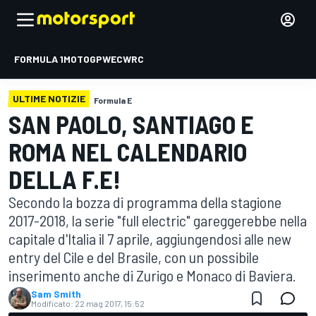
FORMULA 1
MOTOGP
WEC
WRC
ULTIME NOTIZIE
Formula E
SAN PAOLO, SANTIAGO E
ROMA NEL CALENDARIO
DELLA F.E!
Secondo la bozza di programma della stagione
2017-2018, la serie "full electric" gareggerebbe nella
capitale d'Italia il 7 aprile, aggiungendosi alle new
entry del Cile e del Brasile, con un possibile
inserimento anche di Zurigo e Monaco di Baviera.
Sam Smith
Modificato:
22 mag 2017, 15:52