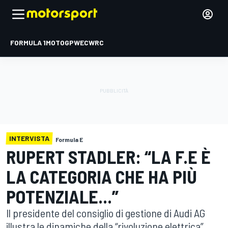
FORMULA 1
MOTOGP
WEC
WRC
INTERVISTA
Formula E
RUPERT STADLER: “LA F.E È
LA CATEGORIA CHE HA PIÙ
POTENZIALE...”
Il presidente del consiglio di gestione di Audi AG
illustra le dinamiche della “rivoluzione elettrica”