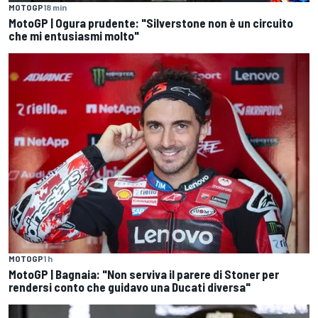
MOTOGP
18 min
MotoGP | Ogura prudente: "Silverstone non è un circuito
che mi entusiasmi molto"
MOTOGP
1 h
MotoGP | Bagnaia: "Non serviva il parere di Stoner per
rendersi conto che guidavo una Ducati diversa"