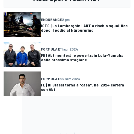
ENDURANCE
2 gm
IGTC | La Lamborghini-ABT a rischio squalifica
dopo il podio al Nürburgring
FORMULA E
11 apr 2024
FE | Abt monterà le powertrain Lola-Yamaha
dalla prossima stagione
FORMULA E
29 set 2023
FE | Di Grassi torna a "casa": nel 2024 correrà
con Abt