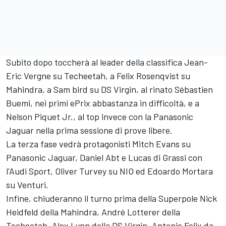
Subito dopo toccherà al leader della classifica Jean-
Eric Vergne su Techeetah, a Felix Rosenqvist su
Mahindra, a Sam bird su DS Virgin, al rinato Sébastien
Buemi, nei primi ePrix abbastanza in difficoltà, e a
Nelson Piquet Jr., al top invece con la Panasonic
Jaguar nella
prima sessione di prove libere
.
La terza fase vedrà protagonisti Mitch Evans su
Panasonic Jaguar, Daniel Abt e Lucas di Grassi con
l'Audi Sport, Oliver Turvey su NIO ed Edoardo Mortara
su Venturi.
Infine, chiuderanno il turno prima della Superpole Nick
Heidfeld della Mahindra, André Lotterer della
Techeetah, Alex Lynn della DS Virgin, Antonio Felix da