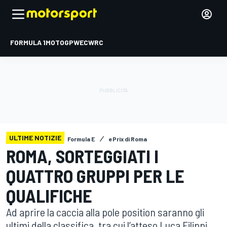
FORMULA 1
MOTOGP
WEC
WRC
ULTIME NOTIZIE
Formula E
ePrix di Roma
ROMA, SORTEGGIATI I
QUATTRO GRUPPI PER LE
QUALIFICHE
Ad aprire la caccia alla pole position saranno gli
ultimi della classifica, tra cui l’atteso Luca Filippi