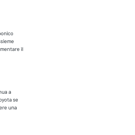
ponico
assieme
mentare il
nua a
oyota se
vere una