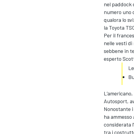
nel paddock d
numero uno d
qualora lo sv
la Toyota TS
Per il france
nelle vesti di
sebbene in te
esperto Scott
Le
Bu
L’americano, 
Autosport, av
Nonostante i 
ha ammesso a 
considerata l
tra i costrutt