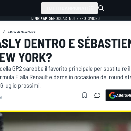
TUTTI I CAMPIONATI
LINK RAPIDI:
PODCAST
NOTIZIE
FOTO
VIDEO
ePrix di New York
ASLY DENTRO E SÉBASTIE
NEW YORK?
della GP2 sarebbe il favorito principale per sostituire i
rmula E alla Renault e.dams in occasione del round sta
l 16 luglio prossimi.
AGGIUNG
03