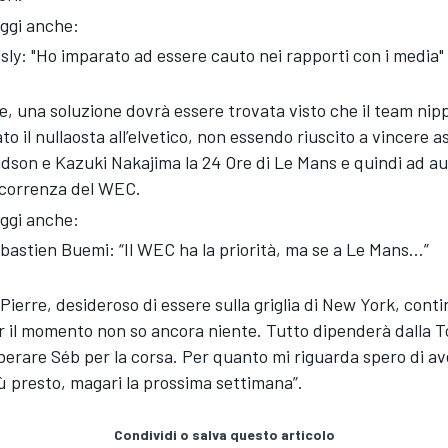
ggi anche:
sly: "Ho imparato ad essere cauto nei rapporti con i media"
, una soluzione dovrà essere trovata visto che il team nip
o il nullaosta all’elvetico, non essendo riuscito a vincere 
dson e Kazuki Nakajima la 24 Ore di Le Mans e quindi ad au
ncorrenza del WEC.
ggi anche:
bastien Buemi: “Il WEC ha la priorità, ma se a Le Mans…”
Pierre, desideroso di essere sulla griglia di New York, conti
r il momento non so ancora niente. Tutto dipenderà dalla T
iberare Séb per la corsa. Per quanto mi riguarda spero di a
iù presto, magari la prossima settimana”.
Condividi o salva questo articolo