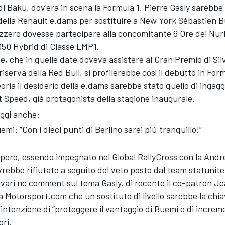
i Baku, dov'era in scena la Formula 1, Pierre Gasly sarebbe 
ella Renault e.dams per sostituire a New York Sébastien 
izzero dovesse partecipare alla concomitante 6 Ore del Nu
050 Hybrid di Classe LMP1.
se, che in quelle date doveva assistere al Gran Premio di Si
 riserva della Red Bull, si profilerebbe così il debutto in For
oria il desiderio della e.dams sarebbe stato quello di ingaggi
 Speed, già protagonista della stagione inaugurale.
ggi anche:
emi: “Con i dieci punti di Berlino sarei più tranquillo!”
però, essendo impegnato nel Global RallyCross con la Andre
rebbe rifiutato a seguito del veto posto dal team statunit
vari no comment sul tema Gasly, di recente il co-patron J
Motorsport.com che un sostituto di livello sarebbe la chia
’intenzione di “proteggere il vantaggio di Buemi e di increm
ori.