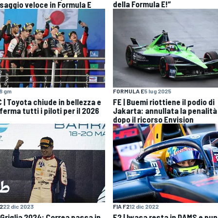
della Formula E!”
saggio veloce in Formula E
8 gm
FORMULA E
5 lug 2025
 | Toyota chiude in bellezza e
FE | Buemi riottiene il podio di
erma tutti i piloti per il 2026
Jakarta: annullata la penalità
dopo il ricorso Envision
F2
22 dic 2023
FIA F2
12 dic 2022
 Griglia 2024: Correa passa in
F2 | Iwasa resta in DAMS e pu