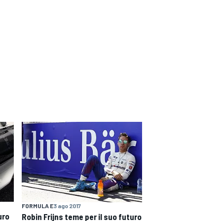
FORMULA E
3 ago 2017
uro
Robin Frijns teme per il suo futuro