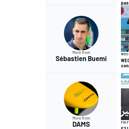
pas
More from
WEC
Sébastien Buemi
WEC
conf
More from
DAMS
FIA 
F2 |