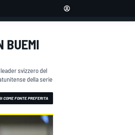
dei tuoi piloti preferiti
Fai sentire la tua voce
commentando l'articolo
ACCEDI
EDIZIONE
N BUEMI
ITALIA
l leader svizzero del
tunitense della serie
I COME FONTE PREFERITA