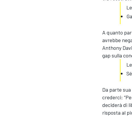
Le
Ga
A quanto pare
avrebbe negat
Anthony Davi
gap sulla co
Le
Sé
Da parte sua 
crederci: “Pe
deciderà di l
ENDURANCE/GT
risposta al p