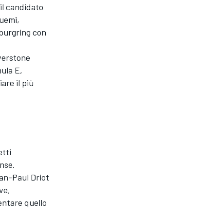
il candidato
Buemi,
rburgring con
lverstone
mula E,
are il più
tti
ense.
ean-Paul Driot
ve,
entare quello