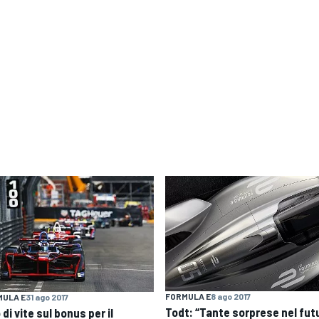
FORMULA E
8 ago 2017
MULA E
31 ago 2017
Todt: “Tante sorprese nel fut
 di vite sul bonus per il