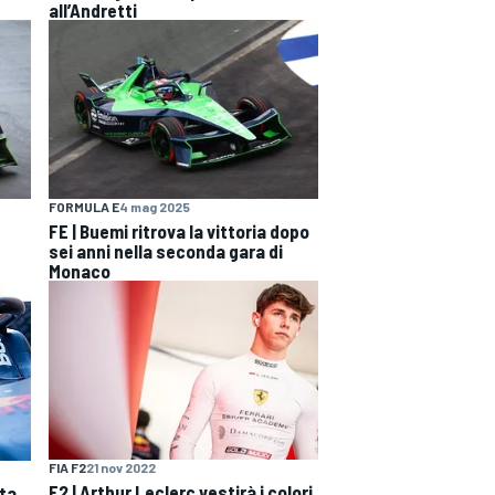
all’Andretti
FORMULA E
4 mag 2025
FE | Buemi ritrova la vittoria dopo
sei anni nella seconda gara di
Monaco
FIA F2
21 nov 2022
F2 | Arthur Leclerc vestirà i colori
nta