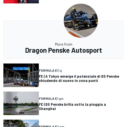
More from
Dragon Penske Autosport
FORMULA E
11 g
FE | A Tokyo emerge il potenziale di DS Penske
chiudendo di nuovo in zona punti
FORMULA E
1 gm
FE | DS Penske brilla sotto la pioggia a
Shanghai
FORMULA E
2 gm