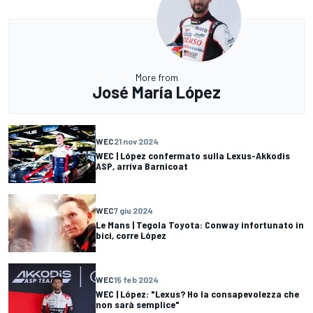
More from
José María López
WEC
21 nov 2024
WEC | López confermato sulla Lexus-Akkodis
ASP, arriva Barnicoat
WEC
7 giu 2024
Le Mans | Tegola Toyota: Conway infortunato in
bici, corre López
WEC
15 feb 2024
WEC | López: "Lexus? Ho la consapevolezza che
non sarà semplice"