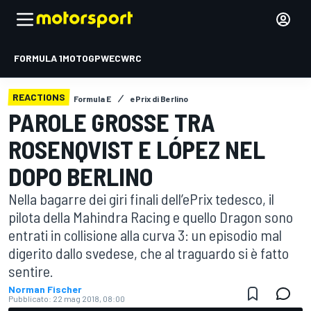
FORMULA 1
MOTOGP
WEC
WRC
REACTIONS
Formula E
ePrix di Berlino
PAROLE GROSSE TRA
ROSENQVIST E LÓPEZ NEL
DOPO BERLINO
Nella bagarre dei giri finali dell’ePrix tedesco, il
pilota della Mahindra Racing e quello Dragon sono
entrati in collisione alla curva 3: un episodio mal
digerito dallo svedese, che al traguardo si è fatto
sentire.
Norman Fischer
Pubblicato:
22 mag 2018, 08:00