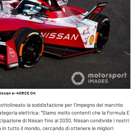
Nissan e-4ORCE 04
ottolineato la soddisfazione per l’impegno del marchio
ategoria elettrica: "Siamo molto contenti che la Formula E
ipazione di Nissan fino al 2030. Nissan condivide i nostri
à in tutto il mondo, cercando di ottenere le migliori