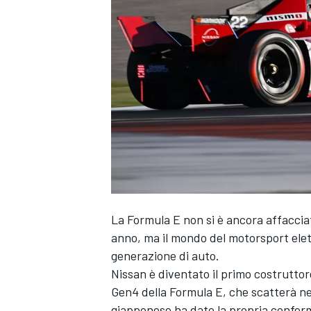
La Formula E non si è ancora affacciat
anno, ma il mondo del motorsport elett
generazione di auto.
Nissan è diventato il primo costrutto
Gen4 della Formula E, che scatterà nel
MONOPOSTO
giapponese ha dato la propria conferma