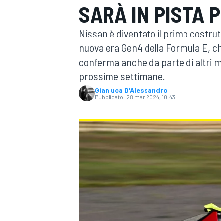
SARÀ IN PISTA 
MOTOGP
WEC
Nissan è diventato il primo costru
nuova era Gen4 della Formula E, che
conferma anche da parte di altri m
prossime settimane.
Gianluca D'Alessandro
Pubblicato:
28 mar 2024, 10:43
WRC