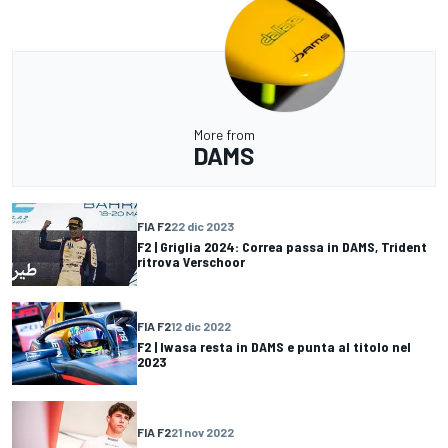
More from
DAMS
FIA F2
22 dic 2023
F2 | Griglia 2024: Correa passa in DAMS, Trident
ritrova Verschoor
FIA F2
12 dic 2022
F2 | Iwasa resta in DAMS e punta al titolo nel
2023
FIA F2
21 nov 2022