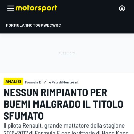
FORMULA 1
MOTOGP
WEC
WRC
ANALISI
Formula E
ePrix di Montréal
NESSUN RIMPIANTO PER
BUEMI MALGRADO IL TITOLO
SFUMATO
Il pilota Renault, grande mattatore della stagione
2016-2017 di Formula E con le vittorie di Hong Kong,