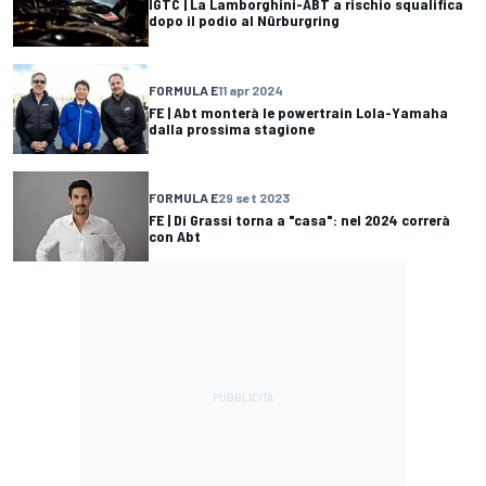
IGTC | La Lamborghini-ABT a rischio squalifica
dopo il podio al Nürburgring
FORMULA E
11 apr 2024
FE | Abt monterà le powertrain Lola-Yamaha
dalla prossima stagione
FORMULA E
29 set 2023
FE | Di Grassi torna a "casa": nel 2024 correrà
con Abt