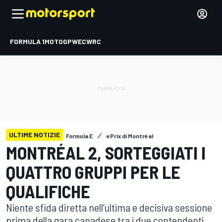
FORMULA 1
MOTOGP
WEC
WRC
ULTIME NOTIZIE
Formula E
ePrix di Montréal
MONTRÉAL 2, SORTEGGIATI I
QUATTRO GRUPPI PER LE
QUALIFICHE
Niente sfida diretta nell’ultima e decisiva sessione
prima della gara canadese tra i due contendenti