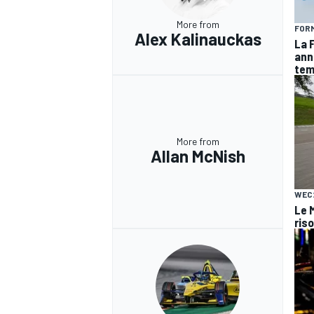
More from
FORM
Alex Kalinauckas
La F
ann
te
More from
Allan McNish
WEC
Le 
ris