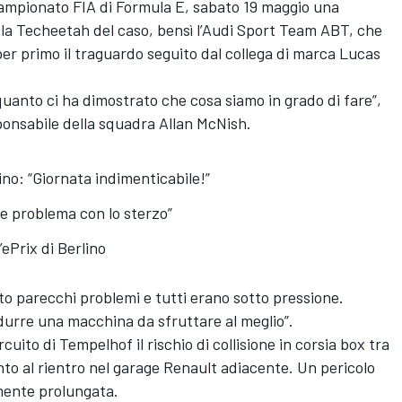
ampionato FIA di Formula E
, sabato 19 maggio una
a Techeetah del caso, bensì l’
Audi Sport Team ABT
, che
per primo il traguardo seguito dal collega di marca
Lucas
quanto ci ha dimostrato che cosa siamo in grado di fare”,
sponsabile della squadra
Allan McNish
.
ino: “Giornata indimenticabile!”
he problema con lo sterzo”
’ePrix di Berlino
o parecchi problemi e tutti erano sotto pressione.
urre una macchina da sfruttare al meglio”.
ircuito di Tempelhof
il rischio di collisione in corsia box tra
to al rientro nel garage Renault adiacente. Un pericolo
mente prolungata.