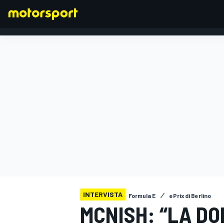
FORMULA 1
INTERVISTA
Formula E
ePrix di Berlino
MCNISH: “LA DO