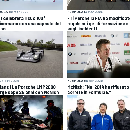
ULA 1
10 mar 2025
FORMULA 1
3 mar 2025
1 celebrerà il suo 100°
F1 | Perché la FIA ha modificat
iversario con una capsula del
regole sui giri di formazione e
mpo
sugli incidenti
24 ott 2024
FORMULA E
5 apr 2020
Mans | La Porsche LMP2000
McNish: "Nel 2014 ho rifiutato 
orge dopo 25 anni con McNish
correre in Formula E"