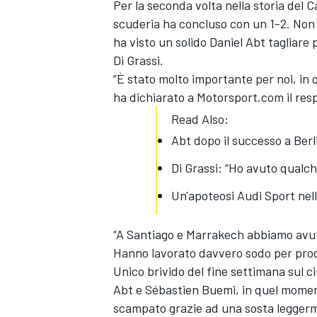
Per la seconda volta nella storia del
C
scuderia ha concluso con un 1-2. Non l
ha visto un solido
Daniel Abt
tagliare 
Di Grassi
.
“È stato molto importante per noi, in 
ha dichiarato a
Motorsport.com
il re
Read Also:
Abt dopo il successo a Berl
Di Grassi: “Ho avuto qualc
Un'apoteosi Audi Sport nell
“A Santiago e Marrakech abbiamo avut
Hanno lavorato davvero sodo per prod
Unico brivido del fine settimana
sul c
Abt e
Sébastien Buemi
, in quel momen
scampato grazie ad una sosta legger