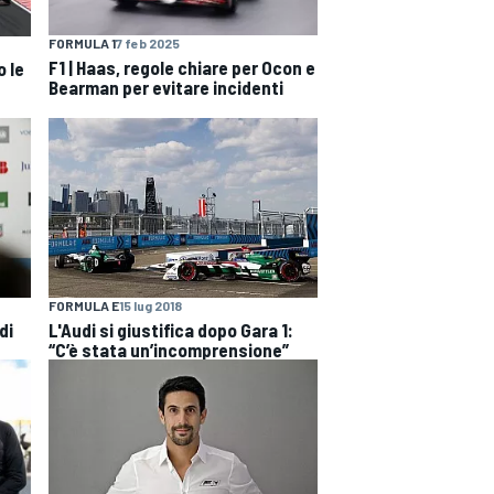
FORMULA 1
7 feb 2025
F1 | Haas, regole chiare per Ocon e
o le
Bearman per evitare incidenti
FORMULA E
15 lug 2018
di
L'Audi si giustifica dopo Gara 1:
“C’è stata un’incomprensione”