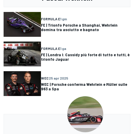
FORMULA E
1 gm
FE | Trionfo Porsche a Shanghai, Wehrlein
domina tra asciutto e bagnato
FORMULA E
1 ga
FE | Londra I: Cassidy più forte di tutto e tutti, è
trionfo Jaguar
WEC
25 apr 2025
WEC | Porsche conferma Wehrlein e Müller sulle
963 a Spa