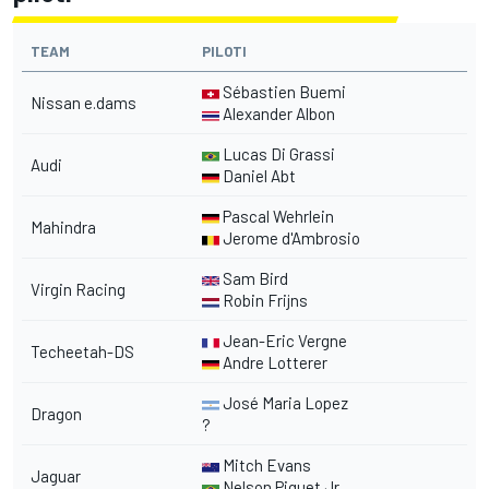
TEAM
PILOTI
Sébastien Buemi
Nissan e.dams
Alexander Albon
Lucas Di Grassi
Audi
Daniel Abt
Pascal Wehrlein
Mahindra
Jerome d'Ambrosio
Sam Bird
Virgin Racing
Robin Frijns
Jean-Eric Vergne
Techeetah-DS
Andre Lotterer
José Maria Lopez
Dragon
?
Mitch Evans
Jaguar
Nelson Piquet Jr