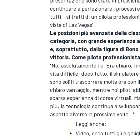
presentazione sono state impressionan
continuare a perfezionare i processi 
tutti – si tratti di un pilota professio
vista di Las Vegas".
Le posizioni più avanzate della clas
categoria, con grande esperienza al 
e, soprattutto, dalla figura di Bono 
vittoria. Come pilota professionista
"No, assolutamente no. Era chiaro, fin 
vita difficile: dopo tutto, il simulator
sono soliti trascorrere molte ore con 
chiaro vantaggio, mentre noi piloti 
scarsa esperienza di corse virtuali. M
più, la tecnologia continua a sviluppars
ENDURANCE/GT
aspetto diverso la prossima volta...".
Leggi anche:
Video, ecco tutti gli highl