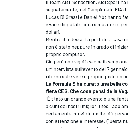
Il team ABT Schaeffler Audi Sport ha i
segnatamente, nel Campionato FIA di F
Lucas Di Grassi e Daniel Abt hanno fa
eRace disputata con i simulatori e per
dollari.
Mentre il tedesco ha portato a casa un
non è stato neppure in grado di iniziar
proprio computer.
Ciò però non significa che il campione 
un’intervista sull’evento del 7 genna
ritorno sulle vere e proprie piste da cor
La Formula E ha curato una bella cors
fiera CES. Che cosa pensi della Ve
“È stato un grande evento e una fanta
alcuni dei nostri migliori tifosi, abb
certamente convinto molte più persone
con attenzione e interesse. Questa nuo