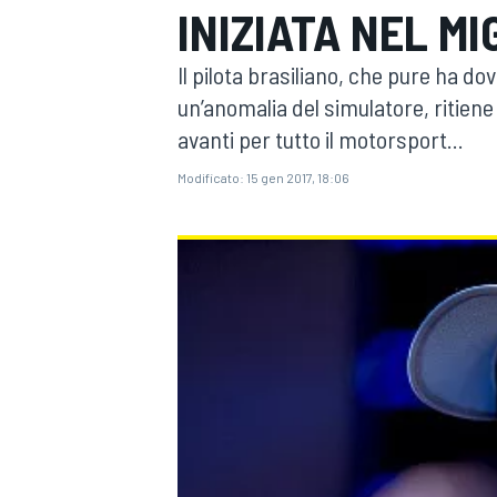
INIZIATA NEL MI
MOTOGP
WEC
Il pilota brasiliano, che pure ha do
un’anomalia del simulatore, ritien
avanti per tutto il motorsport...
Modificato:
15 gen 2017, 18:06
WRC