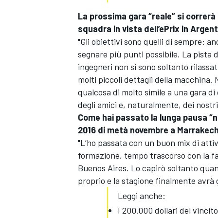
La prossima gara “reale” si correrà 
squadra in vista dell’ePrix in Argen
"Gli obiettivi sono quelli di sempre: a
segnare più punti possibile. La pista 
ingegneri non si sono soltanto rilass
molti piccoli dettagli della macchina. 
qualcosa di molto simile a una gara di 
degli amici e, naturalmente, dei nostri t
Come hai passato la lunga pausa “n
2016 di metà novembre a Marrakec
"L’ho passata con un buon mix di attivi
formazione, tempo trascorso con la fam
Buenos Aires. Lo capirò soltanto quan
proprio e la stagione finalmente avrà 
MONOMARCA
Leggi anche:
I 200.000 dollari del vincit