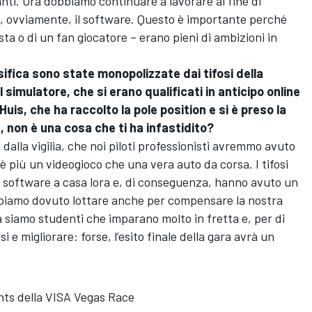
ti. Ora dobbiamo continuare a lavorare al fine di
e, ovviamente, il software. Questo è importante perché
nista o di un fan giocatore – erano pieni di ambizioni in
sifica sono state monopolizzate dai tifosi della
simulatore, che si erano qualificati in anticipo online
Huis, che ha raccolto la pole position e si è preso la
, non è una cosa che ti ha infastidito?
dalla vigilia, che noi piloti professionisti avremmo avuto
e è più un videogioco che una vera auto da corsa. I tifosi
il software a casa lora e, di conseguenza, hanno avuto un
abbiamo dovuto lottare anche per compensare la nostra
a siamo studenti che imparano molto in fretta e, per di
i e migliorare: forse, l’esito finale della gara avrà un
ights della VISA Vegas Race