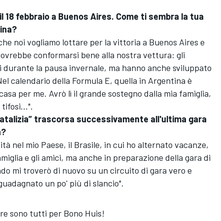
il 18 febbraio a Buenos Aires. Come ti sembra la tua
tina?
nche noi vogliamo lottare per la vittoria a Buenos Aires e
dovrebbe conformarsi bene alla nostra vettura: gli
ati durante la pausa invernale, ma hanno anche sviluppato
Nel calendario della Formula E, quella in Argentina è
casa per me. Avrò lì il grande sostegno dalla mia famiglia,
ifosi...".
atalizia” trascorsa successivamente all'ultima gara
h?
tà nel mio Paese, il Brasile, in cui ho alternato vacanze,
iglia e gli amici, ma anche in preparazione della gara di
do mi troverò di nuovo su un circuito di gara vero e
guadagnato un po' più di slancio".
ore sono tutti per Bono Huis!