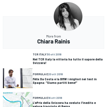
More from
Chiara Rainis
TCR ITALY
30 ott 2018
Nel TCR Italy la vittoria ha tutto il sapore della
Svizzera!
FORMULA E
20 ott 2018
Félix Da Costa e la BMW i migliori nei test in
Spagna: “Siamo partiti bene!”
FORMULA E
16 ott 2018
L’ePrix della Svizzera ha svelato l'inedito e
veloce tracciato di Berna