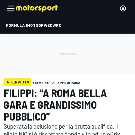
FORMULA 1
MOTOGP
WEC
WRC
INTERVISTA
Formula E
ePrix di Roma
FILIPPI: “A ROMA BELLA
GARA E GRANDISSIMO
PUBBLICO”
Superata la delusione per la brutta qualifica, il
pilota NIO si è riscattato dando vita ad un ePrix