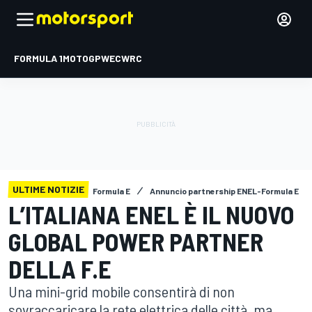
FORMULA 1
MOTOGP
WEC
WRC
ULTIME NOTIZIE
Formula E
Annuncio partnership ENEL-Formula E
L’ITALIANA ENEL È IL NUOVO
GLOBAL POWER PARTNER
DELLA F.E
Una mini-grid mobile consentirà di non
sovraccaricare la rete elettrica delle città, ma